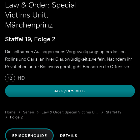
Law & Order: Special
Victims Unit,
Märchenprinz
Staffel 19, Folge 2
Die seltsamen Aussagen eines Vergewaltigungsopfers lassen
Rollins und Carisi an ihrer Glaubwürdigkeit zweifeln. Nachdem ihr
Privatleben unter Beschuss gerät, geht Benson in die Offensive.
HD
12
AB 5,98 € MTL.
Home
Serien
Law & Order: Special Victims Unit
Staffel 19
Folge 2
EPISODENGUIDE
DETAILS