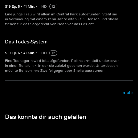
S
19
Ep.
5
•
41
Min.
•
HD
12
Eine junge Frau wird allein im Central Park aufgefunden. Steht sie
in Verbindung mit einem zehn Jahre alten Fall? Benson und Sheila
ziehen für das Sorgerecht von Noah vor das Gericht.
Das Todes-System
S
19
Ep.
6
•
41
Min.
•
HD
12
Eine Teenagerin wird tot aufgefunden. Rollins ermittelt undercover
in einer Rehaklinik, in der sie zuletzt gesehen wurde. Unterdessen
möchte Benson ihre Zweifel gegenüber Sheila ausräumen.
mehr
Das könnte dir auch gefallen