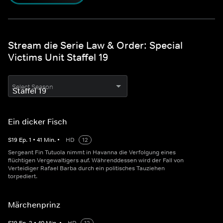
Stream die Serie Law & Order: Special
Victims Unit Staffel 19
Select Season
Ein dicker Fisch
S
19
Ep.
1
•
41
Min.
•
HD
12
Sergeant Fin Tutuola nimmt in Havanna die Verfolgung eines
flüchtigen Vergewaltigers auf. Währenddessen wird der Fall von
Verteidiger Rafael Barba durch ein politisches Tauziehen
torpediert.
Märchenprinz