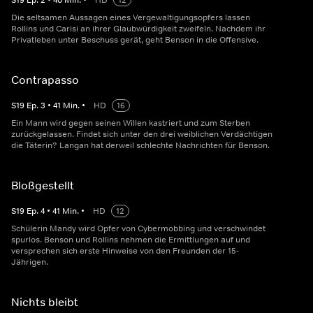
S
19
Ep.
2
•
40
Min.
•
HD
12
Die seltsamen Aussagen eines Vergewaltigungsopfers lassen
Rollins und Carisi an ihrer Glaubwürdigkeit zweifeln. Nachdem ihr
Privatleben unter Beschuss gerät, geht Benson in die Offensive.
Contrapasso
S
19
Ep.
3
•
41
Min.
•
HD
16
Ein Mann wird gegen seinen Willen kastriert und zum Sterben
zurückgelassen. Findet sich unter den drei weiblichen Verdächtigen
die Täterin? Langan hat derweil schlechte Nachrichten für Benson.
Bloßgestellt
S
19
Ep.
4
•
41
Min.
•
HD
12
Schülerin Mandy wird Opfer von Cybermobbing und verschwindet
spurlos. Benson und Rollins nehmen die Ermittlungen auf und
versprechen sich erste Hinweise von den Freunden der 15-
Jährigen.
Nichts bleibt