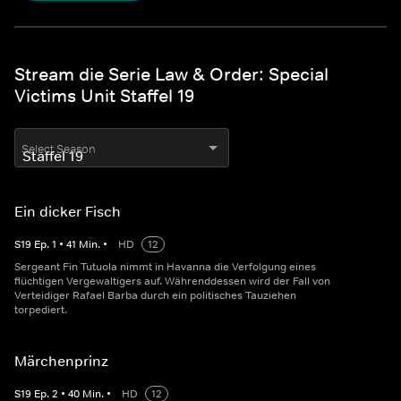
Stream die Serie Law & Order: Special
Victims Unit Staffel 19
Select Season
Ein dicker Fisch
S
19
Ep.
1
•
41
Min.
•
HD
12
Sergeant Fin Tutuola nimmt in Havanna die Verfolgung eines
flüchtigen Vergewaltigers auf. Währenddessen wird der Fall von
Verteidiger Rafael Barba durch ein politisches Tauziehen
torpediert.
Märchenprinz
S
19
Ep.
2
•
40
Min.
•
HD
12