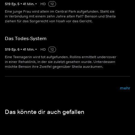
S
19
Ep.
5
•
41
Min.
•
HD
12
Eine junge Frau wird allein im Central Park aufgefunden. Steht sie
in Verbindung mit einem zehn Jahre alten Fall? Benson und Sheila
ziehen für das Sorgerecht von Noah vor das Gericht.
Das Todes-System
S
19
Ep.
6
•
41
Min.
•
HD
12
Eine Teenagerin wird tot aufgefunden. Rollins ermittelt undercover
in einer Rehaklinik, in der sie zuletzt gesehen wurde. Unterdessen
möchte Benson ihre Zweifel gegenüber Sheila ausräumen.
mehr
Das könnte dir auch gefallen