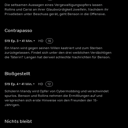
Die seltsamen Aussagen eines Vergewaltigungsopfers lassen
Rollins und Carisi an ihrer Glaubwürdigkeit zweifeln. Nachdem ihr
Privatleben unter Beschuss gerät, geht Benson in die Offensive.
Contrapasso
S
19
Ep.
3
•
41
Min.
•
HD
16
Ein Mann wird gegen seinen Willen kastriert und zum Sterben
zurückgelassen. Findet sich unter den drei weiblichen Verdächtigen
die Täterin? Langan hat derweil schlechte Nachrichten für Benson.
Bloßgestellt
S
19
Ep.
4
•
41
Min.
•
HD
12
Schülerin Mandy wird Opfer von Cybermobbing und verschwindet
spurlos. Benson und Rollins nehmen die Ermittlungen auf und
versprechen sich erste Hinweise von den Freunden der 15-
Jährigen.
Nichts bleibt