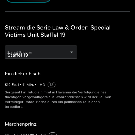
Stream die Serie Law & Order: Special
Victims Unit Staffel 19
Select Season
Ein dicker Fisch
S
19
Ep.
1
•
41
Min.
•
HD
12
Sergeant Fin Tutuola nimmt in Havanna die Verfolgung eines
flüchtigen Vergewaltigers auf. Währenddessen wird der Fall von
Verteidiger Rafael Barba durch ein politisches Tauziehen
torpediert.
Märchenprinz