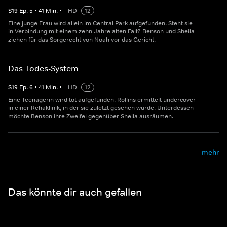
S
19
Ep.
5
•
41
Min.
•
HD
12
Eine junge Frau wird allein im Central Park aufgefunden. Steht sie
in Verbindung mit einem zehn Jahre alten Fall? Benson und Sheila
ziehen für das Sorgerecht von Noah vor das Gericht.
Das Todes-System
S
19
Ep.
6
•
41
Min.
•
HD
12
Eine Teenagerin wird tot aufgefunden. Rollins ermittelt undercover
in einer Rehaklinik, in der sie zuletzt gesehen wurde. Unterdessen
möchte Benson ihre Zweifel gegenüber Sheila ausräumen.
mehr
Das könnte dir auch gefallen