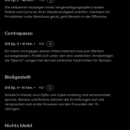
S
19
Ep.
2
•
40
Min.
•
HD
12
Die seltsamen Aussagen eines Vergewaltigungsopfers lassen
Rollins und Carisi an ihrer Glaubwürdigkeit zweifeln. Nachdem ihr
Privatleben unter Beschuss gerät, geht Benson in die Offensive.
Contrapasso
S
19
Ep.
3
•
41
Min.
•
HD
16
Ein Mann wird gegen seinen Willen kastriert und zum Sterben
zurückgelassen. Findet sich unter den drei weiblichen Verdächtigen
die Täterin? Langan hat derweil schlechte Nachrichten für Benson.
Bloßgestellt
S
19
Ep.
4
•
41
Min.
•
HD
12
Schülerin Mandy wird Opfer von Cybermobbing und verschwindet
spurlos. Benson und Rollins nehmen die Ermittlungen auf und
versprechen sich erste Hinweise von den Freunden der 15-
Jährigen.
Nichts bleibt