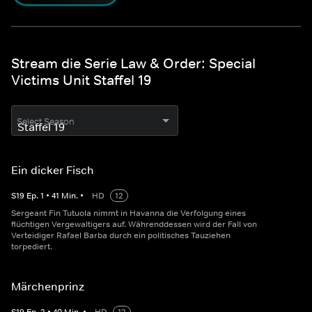
Stream die Serie Law & Order: Special
Victims Unit Staffel 19
Select Season
Ein dicker Fisch
S
19
Ep.
1
•
41
Min.
•
HD
12
Sergeant Fin Tutuola nimmt in Havanna die Verfolgung eines
flüchtigen Vergewaltigers auf. Währenddessen wird der Fall von
Verteidiger Rafael Barba durch ein politisches Tauziehen
torpediert.
Märchenprinz