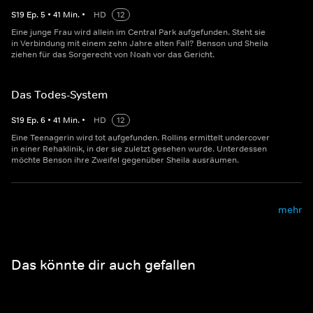
S
19
Ep.
5
•
41
Min.
•
HD
12
Eine junge Frau wird allein im Central Park aufgefunden. Steht sie
in Verbindung mit einem zehn Jahre alten Fall? Benson und Sheila
ziehen für das Sorgerecht von Noah vor das Gericht.
Das Todes-System
S
19
Ep.
6
•
41
Min.
•
HD
12
Eine Teenagerin wird tot aufgefunden. Rollins ermittelt undercover
in einer Rehaklinik, in der sie zuletzt gesehen wurde. Unterdessen
möchte Benson ihre Zweifel gegenüber Sheila ausräumen.
mehr
Das könnte dir auch gefallen