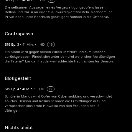
S
19
Ep.
2
•
40
Min.
•
HD
12
Die seltsamen Aussagen eines Vergewaltigungsopfers lassen
Rollins und Carisi an ihrer Glaubwürdigkeit zweifeln. Nachdem ihr
Privatleben unter Beschuss gerät, geht Benson in die Offensive.
Contrapasso
S
19
Ep.
3
•
41
Min.
•
HD
16
Ein Mann wird gegen seinen Willen kastriert und zum Sterben
zurückgelassen. Findet sich unter den drei weiblichen Verdächtigen
die Täterin? Langan hat derweil schlechte Nachrichten für Benson.
Bloßgestellt
S
19
Ep.
4
•
41
Min.
•
HD
12
Schülerin Mandy wird Opfer von Cybermobbing und verschwindet
spurlos. Benson und Rollins nehmen die Ermittlungen auf und
versprechen sich erste Hinweise von den Freunden der 15-
Jährigen.
Nichts bleibt