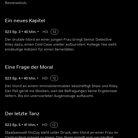
Beweisstück.
Ein neues Kapitel
S
23
Ep.
3
•
40
Min.
•
HD
12
Der brutale Mord an einer jungen Frau bringt Senior Detective
Riley dazu, einen Cold Case wieder aufzurollen: Kollege Yee sieht
eindeutige Indizien für einen Serientäter.
Eine Frage der Moral
S
23
Ep.
4
•
40
Min.
•
HD
12
Der Mord an einem Immobilienmakler beschäftigt Shaw und Riley.
Der Fall gerät ins Stocken, weil die Befragungen keine Ergebnisse
liefern. Bis ein unerwarteter Augenzeuge auftaucht.
Der letzte Tanz
S
23
Ep.
5
•
41
Min.
•
HD
12
Staatsanwalt McCoy steht unter Druck, den Mord an einer Frau im
Central Park schnell zu lösen. Das Team knöpft sich wei häufige