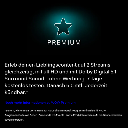
Erleb deinen Lieblingscontent auf 2 Streams
gleichzeitig, in Full HD und mit Dolby Digital 5.1
Surround Sound – ohne Werbung. 7 Tage
kostenlos testen. Danach 6 € mtl. Jederzeit
kündbar.*
Noch mehr Informationen zu WOW Premium
*Serien-, Filme- und Sport-Inhalte auf Abruf sind werbefrei. Programmhinweise für WOW
Programminhalte wie Serien, Filme und Live-Events, sowie Produkthinweise auf Live-Sendern bleiben
davon unberührt.