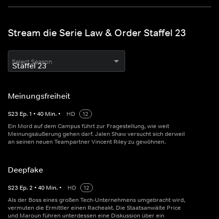
Stream die Serie Law & Order Staffel 23
Select Season
Meinungsfreiheit
S
23
Ep.
1
•
40
Min.
•
HD
12
Ein Mord auf dem Campus führt zur Fragestellung, wie weit
Meinungsäußerung gehen darf. Jalen Shaw versucht sich derweil
an seinen neuen Teampartner Vincent Riley zu gewöhnen.
Deepfake
S
23
Ep.
2
•
40
Min.
•
HD
12
Als der Boss eines großen Tech-Unternehmens umgebracht wird,
vermuten die Ermittler einen Racheakt. Die Staatsanwälte Price
und Maroun führen unterdessen eine Diskussion über ein