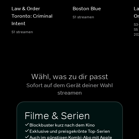
Law & Order
Boston Blue
La
Toronto: Criminal
Or
S1 streamen
Intent
S3
S5 
S1 streamen
20
Wähl, was zu dir passt
Sofort auf dem Gerät deiner Wahl
streamen
Filme & Serien
Blockbuster kurz nach dem Kino
Exklusive und preisgekrönte Top-Serien
Auch im günstigen Kombi-Abo mit Apple