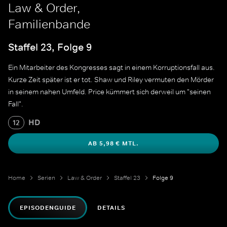
Law & Order,
Familienbande
Staffel 23, Folge 9
Ein Mitarbeiter des Kongresses sagt in einem Korruptionsfall aus.
Kurze Zeit später ist er tot. Shaw und Riley vermuten den Mörder
in seinem nahen Umfeld. Price kümmert sich derweil um "seinen
Fall".
HD
12
AB 5,98 € MTL.
Home
Serien
Law & Order
Staffel 23
Folge 9
EPISODENGUIDE
DETAILS