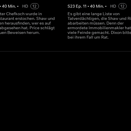
•
40
Min.
•
HD
12
S
23
Ep.
11
•
40
Min.
•
HD
12
ter Chefkoch wurde in
Es gibt eine lange Liste von
taurant erstochen. Shaw und
Tatverdächtigen, die Shaw und Ri
en herausfinden, wer es auf
abarbeiten müssen. Denn der
abgesehen hat. Price schlägt
ermordete Immobilienmakler hat
euen Beweisen herum.
viele Feinde gemacht. Dixon bitte
bei ihrem Fall um Rat.