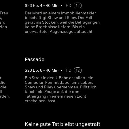
S
23
Ep.
4
•
40
Min.
•
HD
12
 Frau
Der Mord an einem Immobilienmakler
u,
beschäftigt Shaw und Riley. Der Fall
en:
gerät ins Stocken, weil die Befragungen
zien
keine Ergebnisse liefern. Bis ein
unerwarteter Augenzeuge auftaucht.
Fassade
S
23
Ep.
8
•
40
Min.
•
HD
12
t.
Ein Streit in der U-Bahn eskaliert, ein
die
Comedian kommt dabei ums Leben.
 die
Shaw und Riley übernehmen. Plötzlich
ll
taucht ein Zeuge auf, der den
erden.
Tathergang in einem neuen Licht
erscheinen lässt.
Keine gute Tat bleibt ungestraft