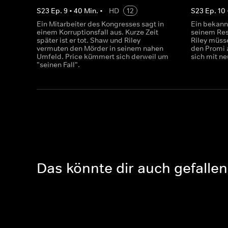
S
23
Ep.
9
•
40
Min.
•
HD
12
S
23
Ep.
10
Ein Mitarbeiter des Kongresses sagt in
Ein bekann
einem Korruptionsfall aus. Kurze Zeit
seinem Res
später ist er tot. Shaw und Riley
Riley müss
vermuten den Mörder in seinem nahen
den Promi 
Umfeld. Price kümmert sich derweil um
sich mit n
"seinen Fall".
Das könnte dir auch gefallen