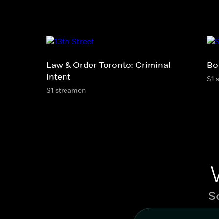
Law & Order Toronto: Criminal
Bo
Intent
S1 
S1 streamen
S