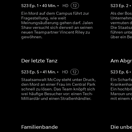
S
23
Ep.
1
•
40
Min.
•
HD
12
S
23
Ep.
2
Ein Mord auf dem Campus führt zur
Als der Bo
Fragestellung, wie weit
Unternehm
Meinungsäußerung gehen darf. Jalen
vermuten d
Shaw versucht sich derweil an seinen
Die Staats
neuen Teampartner Vincent Riley zu
führen unt
gewöhnen.
über ein B
Der letzte Tanz
Am Abg
S
23
Ep.
5
•
41
Min.
•
HD
12
S
23
Ep.
6
Staatsanwalt McCoy steht unter Druck,
Ein Scharf
den Mord an einer Frau im Central Park
Krankenhau
schnell zu lösen. Das Team knöpft sich
Ein hochbr
wei häufige Besucher vor: einen Tech-
Maroun und
Milliardär und einen Straßenhändler.
mit einem 
Familienbande
Die unb