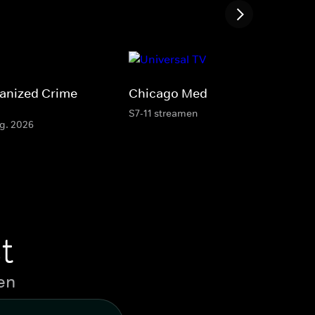
ganized Crime
Chicago Med
S7-11 streamen
ug. 2026
t
en