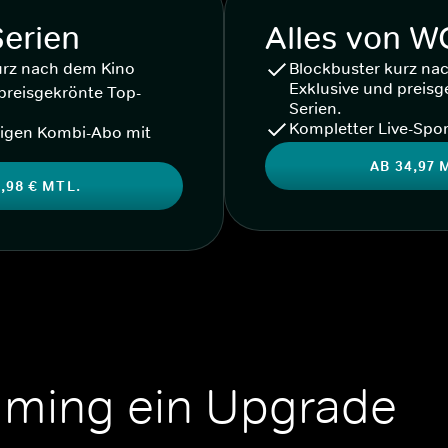
Serien
Alles von 
urz nach dem Kino
Blockbuster kurz na
Exklusive und preisg
preisgekrönte Top-
Serien.
Kompletter Live-Spor
igen Kombi-Abo mit
AB 34,97 
,98 € MTL.
aming ein Upgrade