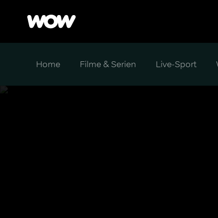
Home
Filme & Serien
Live-Sport