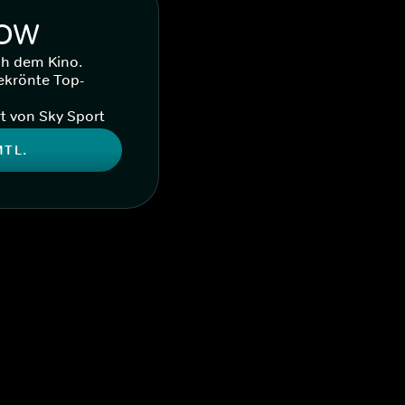
WOW
ch dem Kino.
ekrönte Top-
t von Sky Sport
MTL.