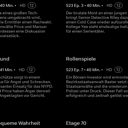
•
40
Min.
•
HD
12
S
23
Ep.
3
•
40
Min.
•
HD
12
ss eines großen Tech-
Der brutale Mord an einer jungen
ens umgebracht wird,
bringt Senior Detective Riley daz
ie Ermittler einen Racheakt.
einen Cold Case wieder aufzuroll
anwälte Price und Maroun
Kollege Yee sieht eindeutige Indi
erdessen eine Diskussion
für einen Serientäter.
eweisstück.
rund
Rollenspiele
•
41
Min.
•
HD
12
S
23
Ep.
7
•
40
Min.
•
HD
12
schütze sorgt in einem
Ein Börsen-Investor wird ermorde
s für Angst und Schrecken.
Bezirksstaatsanwalt Baxter setzt 
isanter Einsatz für das NYPD.
Staatsanwälte und die wiederum
 Price haben Ärger derweil
Polizei unter Druck. Dieser Fall so
Angeklagten vor Gericht.
erfolgreich und zeitnah gelöst w
equeme Wahrheit
Etage 70