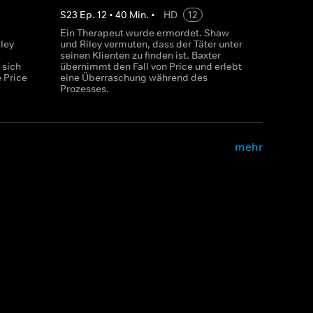
S
23
Ep.
12
•
40
Min.
•
HD
12
Ein Therapeut wurde ermordet. Shaw
ley
und Riley vermuten, dass der Täter unter
seinen Klienten zu finden ist. Baxter
 sich
übernimmt den Fall von Price und erlebt
 Price
eine Überraschung während des
Prozesses.
mehr