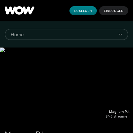
LOSLEGEN
EINLOGGEN
Magnum P.I.
S4-5 streamen