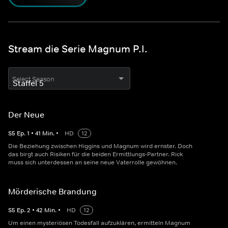
Stream die Serie Magnum P.I.
Select Season
Der Neue
S
5
Ep.
1
•
41
Min.
•
HD
12
Die Beziehung zwischen Higgins und Magnum wird ernster. Doch
das birgt auch Risiken für die beiden Ermittlungs-Partner. Rick
muss sich unterdessen an seine neue Vaterrolle gewöhnen.
Mörderische Brandung
S
5
Ep.
2
•
42
Min.
•
HD
12
Um einen mysteriösen Todesfall aufzuklären, ermitteln Magnum