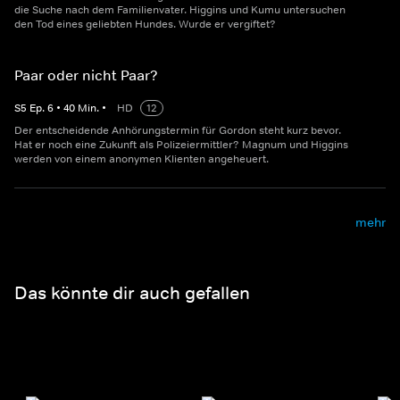
die Suche nach dem Familienvater. Higgins und Kumu untersuchen
den Tod eines geliebten Hundes. Wurde er vergiftet?
Paar oder nicht Paar?
S
5
Ep.
6
•
40
Min.
•
HD
12
Der entscheidende Anhörungstermin für Gordon steht kurz bevor.
Hat er noch eine Zukunft als Polizeiermittler? Magnum und Higgins
werden von einem anonymen Klienten angeheuert.
mehr
Das könnte dir auch gefallen