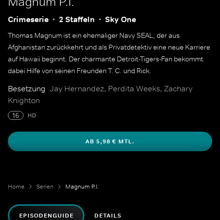
Magnum P.I.
Crimeserie
2 Staffeln
Sky One
Thomas Magnum ist ein ehemaliger Navy SEAL, der aus
Afghanistan zurückkehrt und als Privatdetektiv eine neue Karriere
auf Hawaii beginnt. Der charmante Detroit-Tigers-Fan bekommt
dabei Hilfe von seinen Freunden T. C. und Rick.
Besetzung
Jay Hernandez, Perdita Weeks, Zachary
Knighton
16
HD
AB 5,98 € MTL.
Home
Serien
Magnum P.I.
EPISODENGUIDE
DETAILS