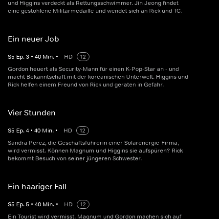
und Higgins verdeckt als Rettungsschwimmer. Jin Jeong findet
eine gestohlene Militärmedaille und wendet sich an Rick und TC.
Ein neuer Job
S
5
Ep.
3
•
40
Min.
•
HD
12
Gordon heuert als Security-Mann für einen K-Pop-Star an - und
macht Bekanntschaft mit der koreanischen Unterwelt. Higgins und
Rick helfen einem Freund von Rick und geraten in Gefahr.
Vier Stunden
S
5
Ep.
4
•
40
Min.
•
HD
12
Sandra Perez, die Geschäftsführerin einer Solarenergie-Firma,
wird vermisst. Können Magnum und Higgins sie aufspüren? Rick
bekommt Besuch von seiner jüngeren Schwester.
Ein haariger Fall
S
5
Ep.
5
•
40
Min.
•
HD
12
Ein Tourist wird vermisst. Magnum und Gordon machen sich auf