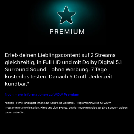
Erleb deinen Lieblingscontent auf 2 Streams
gleichzeitig, in Full HD und mit Dolby Digital 5.1
Surround Sound – ohne Werbung. 7 Tage
kostenlos testen. Danach 6 € mtl. Jederzeit
kündbar.*
Noch mehr Informationen zu WOW Premium
*Serien-, Filme- und Sport-Inhalte auf Abruf sind werbefrei. Programmhinweise für WOW
Programminhalte wie Serien, Filme und Live-Events, sowie Produkthinweise auf Live-Sendern bleiben
davon unberührt.