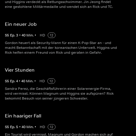
und Higgins verdeckt als Rettungsschwimmer. Jin Jeong findet
eine gestohlene Militärmedaille und wendet sich an Rick und TC.
Ein neuer Job
S
5
Ep.
3
•
40
Min.
•
HD
12
Gordon heuert als Security-Mann für einen K-Pop-Star an - und
macht Bekanntschaft mit der koreanischen Unterwelt. Higgins und
Rick helfen einem Freund von Rick und geraten in Gefahr.
Vier Stunden
S
5
Ep.
4
•
40
Min.
•
HD
12
Sandra Perez, die Geschäftsführerin einer Solarenergie-Firma,
wird vermisst. Können Magnum und Higgins sie aufspüren? Rick
bekommt Besuch von seiner jüngeren Schwester.
Ein haariger Fall
S
5
Ep.
5
•
40
Min.
•
HD
12
Ein Tourist wird vermisst. Magnum und Gordon machen sich auf