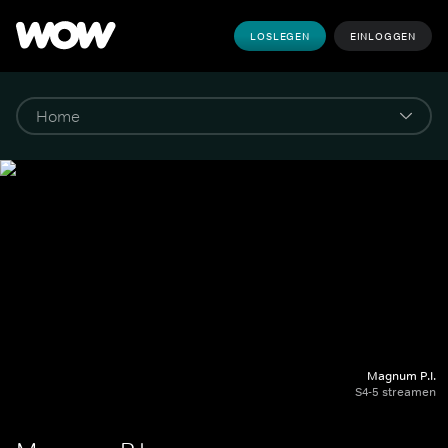
LOSLEGEN
EINLOGGEN
Magnum P.I.
S4-5 streamen