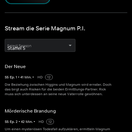
Stream die Serie Magnum P.I.
Select Season
Der Neue
S
5
Ep.
1
•
41
Min.
•
HD
12
Die Beziehung zwischen Higgins und Magnum wird ernster. Doch
das birgt auch Risiken für die beiden Ermittlungs-Partner. Rick
muss sich unterdessen an seine neue Vaterrolle gewöhnen.
Mörderische Brandung
S
5
Ep.
2
•
42
Min.
•
HD
12
Um einen mysteriösen Todesfall aufzuklären, ermitteln Magnum