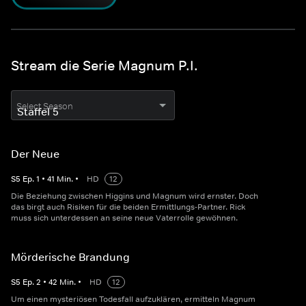
Stream die Serie Magnum P.I.
Select Season
Der Neue
S
5
Ep.
1
•
41
Min.
•
HD
12
Die Beziehung zwischen Higgins und Magnum wird ernster. Doch
das birgt auch Risiken für die beiden Ermittlungs-Partner. Rick
muss sich unterdessen an seine neue Vaterrolle gewöhnen.
Mörderische Brandung
S
5
Ep.
2
•
42
Min.
•
HD
12
Um einen mysteriösen Todesfall aufzuklären, ermitteln Magnum