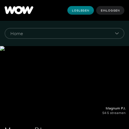
LOSLEGEN
EINLOGGEN
Magnum P.I.
S4-5 streamen