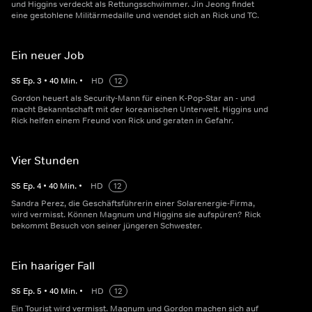
und Higgins verdeckt als Rettungsschwimmer. Jin Jeong findet
eine gestohlene Militärmedaille und wendet sich an Rick und TC.
Ein neuer Job
S
5
Ep.
3
•
40
Min.
•
HD
12
Gordon heuert als Security-Mann für einen K-Pop-Star an - und
macht Bekanntschaft mit der koreanischen Unterwelt. Higgins und
Rick helfen einem Freund von Rick und geraten in Gefahr.
Vier Stunden
S
5
Ep.
4
•
40
Min.
•
HD
12
Sandra Perez, die Geschäftsführerin einer Solarenergie-Firma,
wird vermisst. Können Magnum und Higgins sie aufspüren? Rick
bekommt Besuch von seiner jüngeren Schwester.
Ein haariger Fall
S
5
Ep.
5
•
40
Min.
•
HD
12
Ein Tourist wird vermisst. Magnum und Gordon machen sich auf