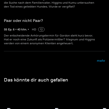
die Suche nach dem Familienvater. Higgins und Kumu untersuchen
den Tod eines geliebten Hundes. Wurde er vergiftet?
Paar oder nicht Paar?
S
5
Ep.
6
•
40
Min.
•
HD
12
Der entscheidende Anhörungstermin für Gordon steht kurz bevor.
Hat er noch eine Zukunft als Polizeiermittler? Magnum und Higgins
werden von einem anonymen Klienten angeheuert.
mehr
Das könnte dir auch gefallen