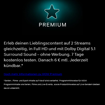
Erleb deinen Lieblingscontent auf 2 Streams
gleichzeitig, in Full HD und mit Dolby Digital 5.1
Surround Sound – ohne Werbung. 7 Tage
kostenlos testen. Danach 6 € mtl. Jederzeit
kündbar.*
Noch mehr Informationen zu WOW Premium
*Serien-, Filme- und Sport-Inhalte auf Abruf sind werbefrei. Programmhinweise für WOW
Programminhalte wie Serien, Filme und Live-Events, sowie Produkthinweise auf Live-Sendern bleiben
davon unberührt.