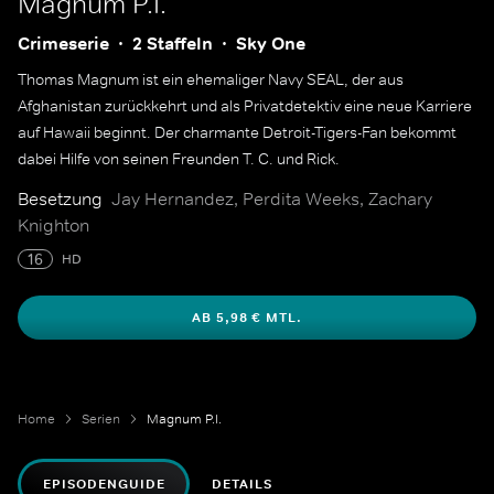
Magnum P.I.
Crimeserie
2 Staffeln
Sky One
Thomas Magnum ist ein ehemaliger Navy SEAL, der aus
Afghanistan zurückkehrt und als Privatdetektiv eine neue Karriere
auf Hawaii beginnt. Der charmante Detroit-Tigers-Fan bekommt
dabei Hilfe von seinen Freunden T. C. und Rick.
Besetzung
Jay Hernandez, Perdita Weeks, Zachary
Knighton
16
HD
AB 5,98 € MTL.
Home
Serien
Magnum P.I.
EPISODENGUIDE
DETAILS