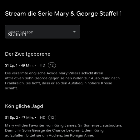
Stream die Serie Mary & George Staffel 1
Select Season
Der Zweitgeborene
S
1
Ep.
1
•
49
Min.
•
HD
12
Die verarmte englische Adlige Mary Villiers schickt ihren
attraktiven Sohn George gegen seinen Willen zur Ausbildung nach
Frankreich. Sie hofft, dass er so den Aufstieg in höhere Kreise
schafft.
Königliche Jagd
S
1
Ep.
2
•
47
Min.
•
HD
12
Mary will den Favoriten von König James, Sir Somerset, ausbooten.
Damit ihr Sohn George die Chance bekommt, dem König
aufzufallen, bittet sie um Audienz bei Königin Anne.