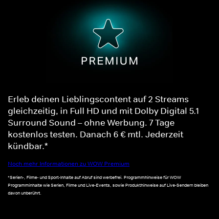
Erleb deinen Lieblingscontent auf 2 Streams
gleichzeitig, in Full HD und mit Dolby Digital 5.1
Surround Sound – ohne Werbung. 7 Tage
kostenlos testen. Danach 6 € mtl. Jederzeit
kündbar.*
Noch mehr Informationen zu WOW Premium
*Serien-, Filme- und Sport-Inhalte auf Abruf sind werbefrei. Programmhinweise für WOW
Programminhalte wie Serien, Filme und Live-Events, sowie Produkthinweise auf Live-Sendern bleiben
davon unberührt.