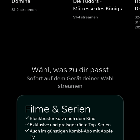
Domina
Die Tudors -
Ho
Mätresse des Königs
D
S1-2 streamen
S1-4 streamen
S2
S1 
20
Wähl, was zu dir passt
Sofort auf dem Gerät deiner Wahl
streamen
Filme & Serien
Blockbuster kurz nach dem Kino
Exklusive und preisgekrönte Top-Serien
Auch im günstigen Kombi-Abo mit Apple
TV