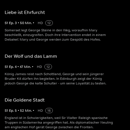
Liebe ist Ehrfurcht
S
1
Ep.
3
•
50
Min.
•
HD
12
Somerset legt George Steine in den Weg, woraufhin Mary
beschließt, einzugreifen. Doch ihre Intervention endet in einem
Debakel: Mary und George werden zum Gespött des Hofes.
Der Wolf und das Lamm
S
1
Ep.
4
•
47
Min.
•
HD
12
König James reist nach Schottland, George und sein jüngerer
Bruder Kit dürfen ihn begleiten. In Edinburgh zeigt der König
jedoch George die kalte Schulter - um seine Loyalität zu testen.
Die Goldene Stadt
S
1
Ep.
5
•
52
Min.
•
HD
16
England ist in Schwierigkeiten, weil Sir Walter Raleigh spanische
Truppen in Südamerika angegriffen hat. Als diplomatischer Neuling
am englischen Hof gerät George zwischen die Fronten.