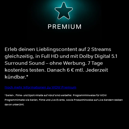
Erleb deinen Lieblingscontent auf 2 Streams
gleichzeitig, in Full HD und mit Dolby Digital 5.1
Surround Sound – ohne Werbung. 7 Tage
kostenlos testen. Danach 6 € mtl. Jederzeit
kündbar.*
Noch mehr Informationen zu WOW Premium
*Serien-, Filme- und Sport-Inhalte auf Abruf sind werbefrei. Programmhinweise für WOW
Programminhalte wie Serien, Filme und Live-Events, sowie Produkthinweise auf Live-Sendern bleiben
davon unberührt.