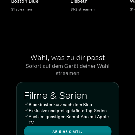
Boston Blue
Elsbeth
W
S1 streamen
S1-2 streamen
S1
Wähl, was zu dir passt
Sofort auf dem Gerät deiner Wahl
streamen
Filme & Serien
Blockbuster kurz nach dem Kino
Exklusive und preisgekrönte Top-Serien
Auch im günstigen Kombi-Abo mit Apple
TV
AB 5,98 € MTL.