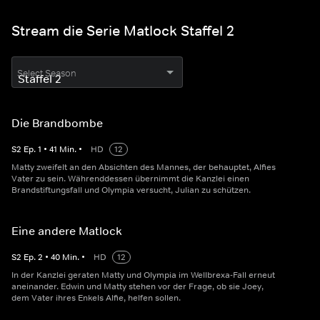
Stream die Serie Matlock Staffel 2
Select Season
Die Brandbombe
S
2
Ep.
1
•
41
Min.
•
HD
12
Matty zweifelt an den Absichten des Mannes, der behauptet, Alfies
Vater zu sein. Währenddessen übernimmt die Kanzlei einen
Brandstiftungsfall und Olympia versucht, Julian zu schützen.
Eine andere Matlock
S
2
Ep.
2
•
40
Min.
•
HD
12
In der Kanzlei geraten Matty und Olympia im Wellbrexa-Fall erneut
aneinander. Edwin und Matty stehen vor der Frage, ob sie Joey,
dem Vater ihres Enkels Alfie, helfen sollen.