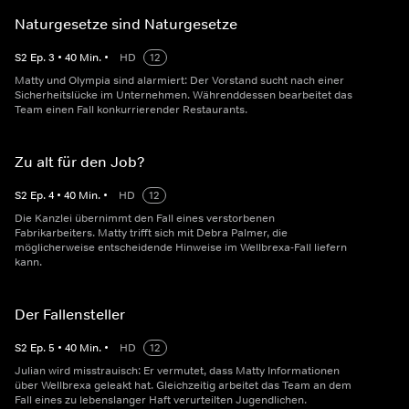
Naturgesetze sind Naturgesetze
S
2
Ep.
3
•
40
Min.
•
HD
12
Matty und Olympia sind alarmiert: Der Vorstand sucht nach einer
Sicherheitslücke im Unternehmen. Währenddessen bearbeitet das
Team einen Fall konkurrierender Restaurants.
Zu alt für den Job?
S
2
Ep.
4
•
40
Min.
•
HD
12
Die Kanzlei übernimmt den Fall eines verstorbenen
Fabrikarbeiters. Matty trifft sich mit Debra Palmer, die
möglicherweise entscheidende Hinweise im Wellbrexa-Fall liefern
kann.
Der Fallensteller
S
2
Ep.
5
•
40
Min.
•
HD
12
Julian wird misstrauisch: Er vermutet, dass Matty Informationen
über Wellbrexa geleakt hat. Gleichzeitig arbeitet das Team an dem
Fall eines zu lebenslanger Haft verurteilten Jugendlichen.