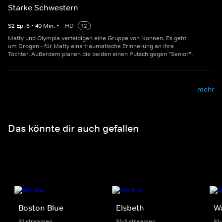
Starke Schwestern
S
2
Ep.
6
•
40
Min.
•
HD
12
Matty und Olympia verteidigen eine Gruppe von Nonnen. Es geht
um Drogen - für Matty eine traumatische Erinnerung an ihre
Tochter. Außerdem planen die beiden einen Putsch gegen "Senior".
mehr
Das könnte dir auch gefallen
Boston Blue
Elsbeth
W
S1 streamen
S1-3 streamen
S1