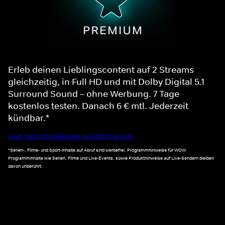
Erleb deinen Lieblingscontent auf 2 Streams
gleichzeitig, in Full HD und mit Dolby Digital 5.1
Surround Sound – ohne Werbung. 7 Tage
kostenlos testen. Danach 6 € mtl. Jederzeit
kündbar.*
Noch mehr Informationen zu WOW Premium
*Serien-, Filme- und Sport-Inhalte auf Abruf sind werbefrei. Programmhinweise für WOW
Programminhalte wie Serien, Filme und Live-Events, sowie Produkthinweise auf Live-Sendern bleiben
davon unberührt.