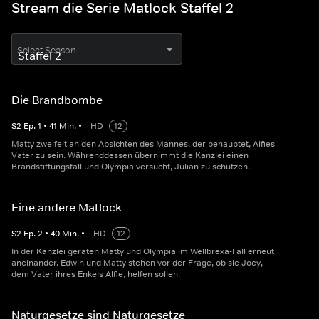
Stream die Serie Matlock Staffel 2
Select Season
Die Brandbombe
S
2
Ep.
1
•
41
Min.
•
HD
12
Matty zweifelt an den Absichten des Mannes, der behauptet, Alfies
Vater zu sein. Währenddessen übernimmt die Kanzlei einen
Brandstiftungsfall und Olympia versucht, Julian zu schützen.
Eine andere Matlock
S
2
Ep.
2
•
40
Min.
•
HD
12
In der Kanzlei geraten Matty und Olympia im Wellbrexa-Fall erneut
aneinander. Edwin und Matty stehen vor der Frage, ob sie Joey,
dem Vater ihres Enkels Alfie, helfen sollen.
Naturgesetze sind Naturgesetze