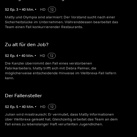
S
2
Ep.
3
•
40
Min.
•
HD
12
Matty und Olympia sind alarmiert: Der Vorstand sucht nach einer
Sicherheitslücke im Unternehmen. Währenddessen bearbeitet das
Team einen Fall konkurrierender Restaurants.
Zu alt für den Job?
S
2
Ep.
4
•
40
Min.
•
HD
12
Die Kanzlei übernimmt den Fall eines verstorbenen
Fabrikarbeiters. Matty trifft sich mit Debra Palmer, die
möglicherweise entscheidende Hinweise im Wellbrexa-Fall liefern
kann.
Der Fallensteller
S
2
Ep.
5
•
40
Min.
•
HD
12
Julian wird misstrauisch: Er vermutet, dass Matty Informationen
über Wellbrexa geleakt hat. Gleichzeitig arbeitet das Team an dem
Fall eines zu lebenslanger Haft verurteilten Jugendlichen.