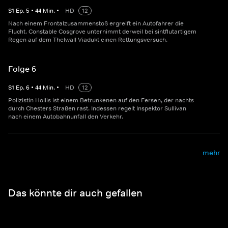
S
1
Ep.
5
•
44
Min.
•
HD
12
Nach einem Frontalzusammenstoß ergreift ein Autofahrer die
Flucht. Constable Cosgrove unternimmt derweil bei sintflutartigem
Regen auf dem Thelwall Viadukt einen Rettungsversuch.
Folge 6
S
1
Ep.
6
•
44
Min.
•
HD
12
Polizistin Hollis ist einem Betrunkenen auf den Fersen, der nachts
durch Chesters Straßen rast. Indessen regelt Inspektor Sullivan
nach einem Autobahnunfall den Verkehr.
mehr
Das könnte dir auch gefallen