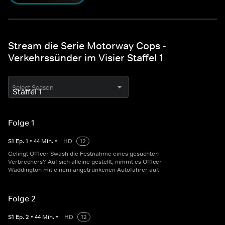
Stream die Serie Motorway Cops -
Verkehrssünder im Visier Staffel 1
Select Season
Folge 1
S
1
Ep.
1
•
44
Min.
•
HD
12
Gelingt Officer Swash die Festnahme eines gesuchten
Verbrechers? Auf sich alleine gestellt, nimmt es Officer
Waddington mit einem angetrunkenen Autofahrer auf.
Folge 2
S
1
Ep.
2
•
44
Min.
•
HD
12