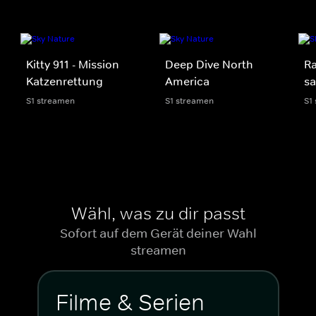
Kitty 911 - Mission
Deep Dive North
Ra
Katzenrettung
America
sa
S1 streamen
S1 streamen
S1
Wähl, was zu dir passt
Sofort auf dem Gerät deiner Wahl
streamen
Filme & Serien