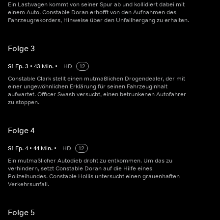
Ein Lastwagen kommt von seiner Spur ab und kollidiert dabei mit
einem Auto. Constable Doran erhofft von den Aufnahmen des
Fahrzeugrekorders, Hinweise über den Unfallhergang zu erhalten.
Folge 3
S
1
Ep.
3
•
43
Min.
•
HD
12
Constable Clark stellt einen mutmaßlichen Drogendealer, der mit
einer ungewöhnlichen Erklärung für seinen Fahrzeuginhalt
aufwartet. Officer Swash versucht, einen betrunkenen Autofahrer
zu stoppen.
Folge 4
S
1
Ep.
4
•
44
Min.
•
HD
12
Ein mutmaßlicher Autodieb droht zu entkommen. Um das zu
verhindern, setzt Constable Doran auf die Hilfe eines
Polizeihundes. Constable Hollis untersucht einen grauenhaften
Verkehrsunfall.
Folge 5