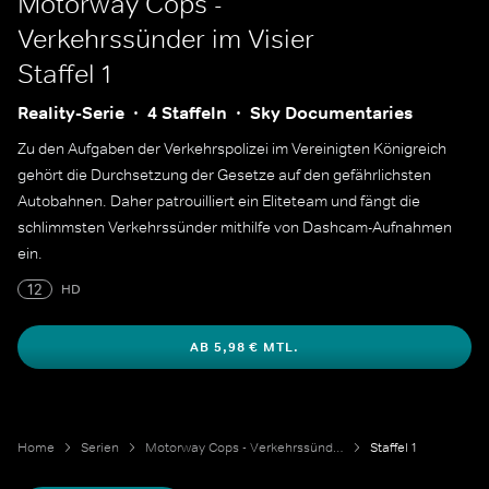
Motorway Cops -
Verkehrssünder im Visier
Staffel 1
Reality-Serie
4 Staffeln
Sky Documentaries
Zu den Aufgaben der Verkehrspolizei im Vereinigten Königreich
gehört die Durchsetzung der Gesetze auf den gefährlichsten
Autobahnen. Daher patrouilliert ein Eliteteam und fängt die
schlimmsten Verkehrssünder mithilfe von Dashcam-Aufnahmen
ein.
12
HD
AB 5,98 € MTL.
Home
Serien
Motorway Cops - Verkehrssünder im Visier
Staffel 1