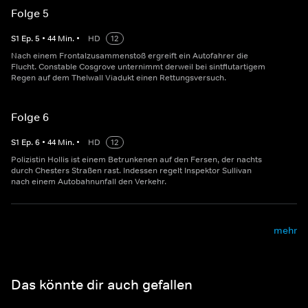
Folge 5
S
1
Ep.
5
•
44
Min.
•
HD
12
Nach einem Frontalzusammenstoß ergreift ein Autofahrer die
Flucht. Constable Cosgrove unternimmt derweil bei sintflutartigem
Regen auf dem Thelwall Viadukt einen Rettungsversuch.
Folge 6
S
1
Ep.
6
•
44
Min.
•
HD
12
Polizistin Hollis ist einem Betrunkenen auf den Fersen, der nachts
durch Chesters Straßen rast. Indessen regelt Inspektor Sullivan
nach einem Autobahnunfall den Verkehr.
mehr
Das könnte dir auch gefallen