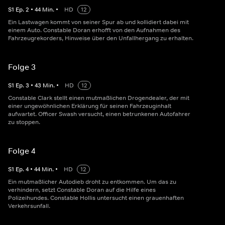
S
1
Ep.
2
•
44
Min.
•
HD
12
Ein Lastwagen kommt von seiner Spur ab und kollidiert dabei mit
einem Auto. Constable Doran erhofft von den Aufnahmen des
Fahrzeugrekorders, Hinweise über den Unfallhergang zu erhalten.
Folge 3
S
1
Ep.
3
•
43
Min.
•
HD
12
Constable Clark stellt einen mutmaßlichen Drogendealer, der mit
einer ungewöhnlichen Erklärung für seinen Fahrzeuginhalt
aufwartet. Officer Swash versucht, einen betrunkenen Autofahrer
zu stoppen.
Folge 4
S
1
Ep.
4
•
44
Min.
•
HD
12
Ein mutmaßlicher Autodieb droht zu entkommen. Um das zu
verhindern, setzt Constable Doran auf die Hilfe eines
Polizeihundes. Constable Hollis untersucht einen grauenhaften
Verkehrsunfall.