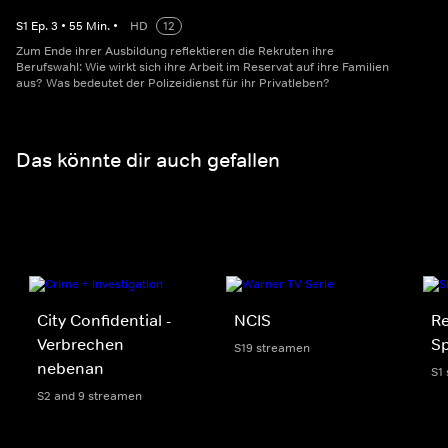
S
1
Ep.
3
•
55
Min.
•
HD
12
Zum Ende ihrer Ausbildung reflektieren die Rekruten ihre
Berufswahl: Wie wirkt sich ihre Arbeit im Reservat auf ihre Familien
aus? Was bedeutet der Polizeidienst für ihr Privatleben?
Das könnte dir auch gefallen
City Confidential -
NCIS
R
Verbrechen
Sp
S19 streamen
nebenan
S1
S2 and 9 streamen