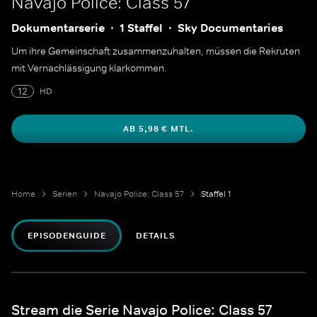
Navajo Police: Class 57
Dokumentarserie
1 Staffel
Sky Documentaries
Um ihre Gemeinschaft zusammenzuhalten, müssen die Rekruten
mit Vernachlässigung klarkommen.
12
HD
AB 5,98 € MTL.
Home
Serien
Navajo Police: Class 57
Staffel 1
EPISODENGUIDE
DETAILS
Stream die Serie Navajo Police: Class 57