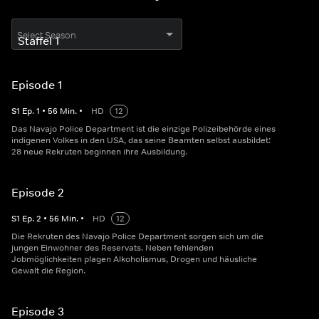
Select Season
Episode 1
S
1
Ep.
1
•
56
Min.
•
HD
12
Das Navajo Police Department ist die einzige Polizeibehörde eines
indigenen Volkes in den USA, das seine Beamten selbst ausbildet:
28 neue Rekruten beginnen ihre Ausbildung.
Episode 2
S
1
Ep.
2
•
56
Min.
•
HD
12
Die Rekruten des Navajo Police Department sorgen sich um die
jungen Einwohner des Reservats. Neben fehlenden
Jobmöglichkeiten plagen Alkoholismus, Drogen und häusliche
Gewalt die Region.
Episode 3