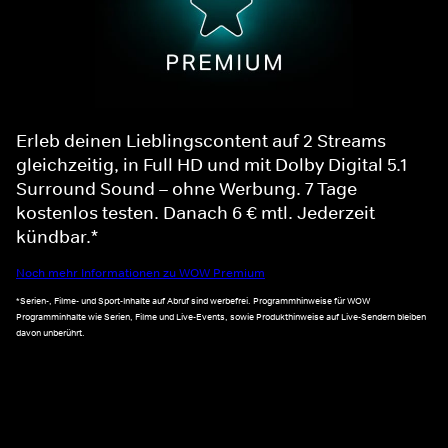
Erleb deinen Lieblingscontent auf 2 Streams
gleichzeitig, in Full HD und mit Dolby Digital 5.1
Surround Sound – ohne Werbung. 7 Tage
kostenlos testen. Danach 6 € mtl. Jederzeit
kündbar.*
Noch mehr Informationen zu WOW Premium
*Serien-, Filme- und Sport-Inhalte auf Abruf sind werbefrei. Programmhinweise für WOW
Programminhalte wie Serien, Filme und Live-Events, sowie Produkthinweise auf Live-Sendern bleiben
davon unberührt.