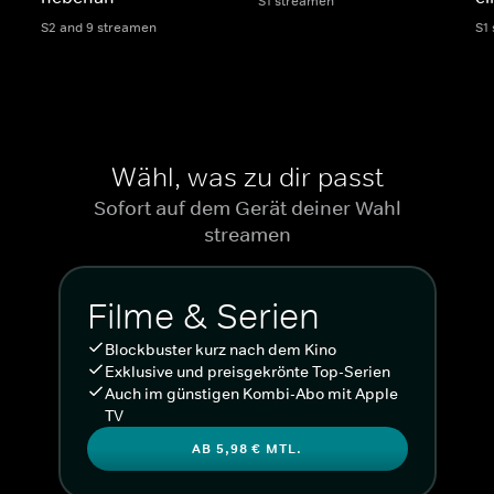
S1 streamen
S2 and 9 streamen
S1
Wähl, was zu dir passt
Sofort auf dem Gerät deiner Wahl
streamen
Filme & Serien
Blockbuster kurz nach dem Kino
Exklusive und preisgekrönte Top-Serien
Auch im günstigen Kombi-Abo mit Apple
TV
AB 5,98 € MTL.