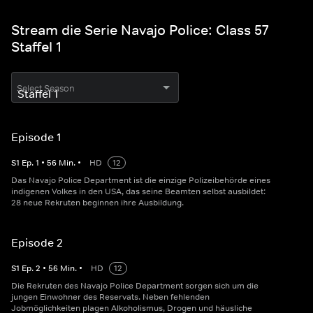
Stream die Serie Navajo Police: Class 57
Staffel 1
Select Season
Episode 1
S
1
Ep.
1
•
56
Min.
•
HD
12
Das Navajo Police Department ist die einzige Polizeibehörde eines
indigenen Volkes in den USA, das seine Beamten selbst ausbildet:
28 neue Rekruten beginnen ihre Ausbildung.
Episode 2
S
1
Ep.
2
•
56
Min.
•
HD
12
Die Rekruten des Navajo Police Department sorgen sich um die
jungen Einwohner des Reservats. Neben fehlenden
Jobmöglichkeiten plagen Alkoholismus, Drogen und häusliche