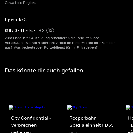
Gewalt die Region.
Episode 3
S
1
Ep.
3
•
55
Min.
•
HD
12
Zum Ende ihrer Ausbildung reflektieren die Rekruten ihre
Berufswahl: Wie wirkt sich ihre Arbeit im Reservat auf ihre Familien
aus? Was bedeutet der Polizeidienst für ihr Privatleben?
Das könnte dir auch gefallen
City Confidential -
Reeperbahn
H
Verbrechen
Spezialeinheit FD65
- 
nebenan
ei