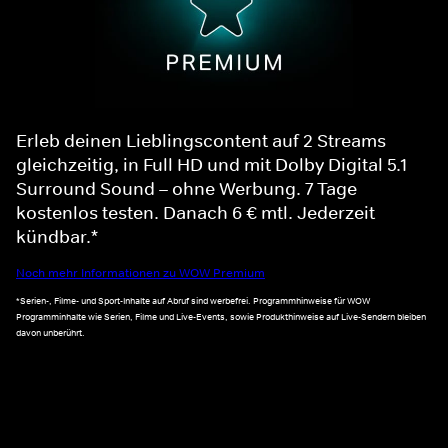
Erleb deinen Lieblingscontent auf 2 Streams
gleichzeitig, in Full HD und mit Dolby Digital 5.1
Surround Sound – ohne Werbung. 7 Tage
kostenlos testen. Danach 6 € mtl. Jederzeit
kündbar.*
Noch mehr Informationen zu WOW Premium
*Serien-, Filme- und Sport-Inhalte auf Abruf sind werbefrei. Programmhinweise für WOW
Programminhalte wie Serien, Filme und Live-Events, sowie Produkthinweise auf Live-Sendern bleiben
davon unberührt.