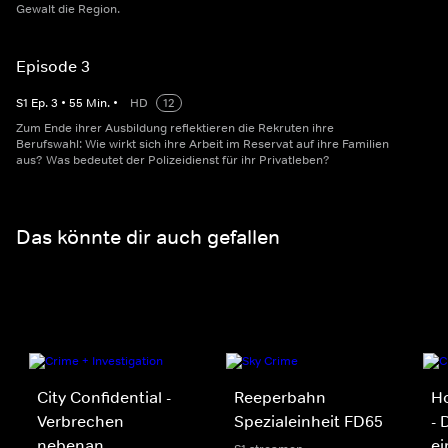
Gewalt die Region.
Episode 3
S
1
Ep.
3
•
55
Min.
•
HD
12
Zum Ende ihrer Ausbildung reflektieren die Rekruten ihre
Berufswahl: Wie wirkt sich ihre Arbeit im Reservat auf ihre Familien
aus? Was bedeutet der Polizeidienst für ihr Privatleben?
Das könnte dir auch gefallen
City Confidential -
Reeperbahn
H
Verbrechen
Spezialeinheit FD65
- 
nebenan
ei