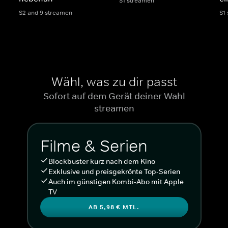
S1 streamen
S2 and 9 streamen
S1
Wähl, was zu dir passt
Sofort auf dem Gerät deiner Wahl
streamen
Filme & Serien
Blockbuster kurz nach dem Kino
Exklusive und preisgekrönte Top-Serien
Auch im günstigen Kombi-Abo mit Apple
TV
AB 5,98 € MTL.