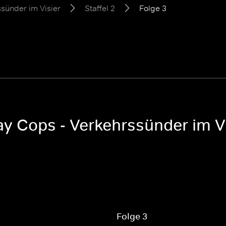
sünder im Visier
Staffel 2
Folge 3
y Cops - Verkehrssünder im Vis
Folge 3