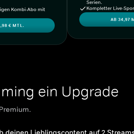
Serien.
Kompletter Live-Spor
igen Kombi-Abo mit
AB 34,97 
,98 € MTL.
aming ein Upgrade
 Premium.
b deinen Lieblingscontent auf 2 Streams 