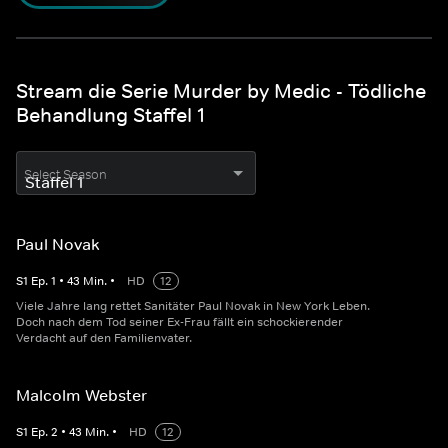
Stream die Serie Murder by Medic - Tödliche
Behandlung Staffel 1
Select Season
Paul Novak
S
1
Ep.
1
•
43
Min.
•
HD
12
Viele Jahre lang rettet Sanitäter Paul Novak in New York Leben.
Doch nach dem Tod seiner Ex-Frau fällt ein schockierender
Verdacht auf den Familienvater.
Malcolm Webster
S
1
Ep.
2
•
43
Min.
•
HD
12