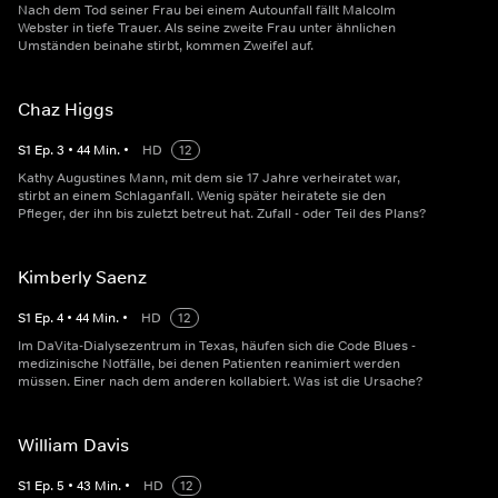
Nach dem Tod seiner Frau bei einem Autounfall fällt Malcolm
Webster in tiefe Trauer. Als seine zweite Frau unter ähnlichen
Umständen beinahe stirbt, kommen Zweifel auf.
Chaz Higgs
S
1
Ep.
3
•
44
Min.
•
HD
12
Kathy Augustines Mann, mit dem sie 17 Jahre verheiratet war,
stirbt an einem Schlaganfall. Wenig später heiratete sie den
Pfleger, der ihn bis zuletzt betreut hat. Zufall - oder Teil des Plans?
Kimberly Saenz
S
1
Ep.
4
•
44
Min.
•
HD
12
Im DaVita-Dialysezentrum in Texas, häufen sich die Code Blues -
medizinische Notfälle, bei denen Patienten reanimiert werden
müssen. Einer nach dem anderen kollabiert. Was ist die Ursache?
William Davis
S
1
Ep.
5
•
43
Min.
•
HD
12