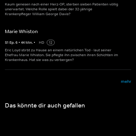
Kaum genesen nach einer Herz-OP, sterben sieben Patienten völlig
unerwartet. Welche Rolle spielt dabei der 32-jährige
Krankenpfleger William George Davis?
Marie Whiston
S
1
Ep.
6
•
44
Min.
•
HD
12
Eric Loyd stirbt zu Hause an einem natürlichen Tod - laut seiner
Ehefrau Marie Whiston. Sie pflegte ihn zwischen ihren Schichten im
Krankenhaus. Hat sie was zu verbergen?
mehr
Das könnte dir auch gefallen