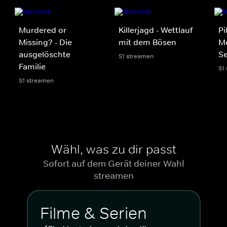
Murdered or
Killerjagd - Wettlauf
Pi
Missing? - Die
mit dem Bösen
Mo
ausgelöschte
S
S1 streamen
Familie
S1
S1 streamen
Wähl, was zu dir passt
Sofort auf dem Gerät deiner Wahl
streamen
Filme & Serien