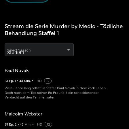
Stream die Serie Murder by Medic - Tödliche
Behandlung Staffel 1
Select Season
Paul Novak
S
1
Ep.
1
•
43
Min.
•
HD
12
Viele Jahre lang rettet Sanitäter Paul Novak in New York Leben.
Doch nach dem Tod seiner Ex-Frau fällt ein schockierender
Verdacht auf den Familienvater.
Malcolm Webster
S
1
Ep.
2
•
43
Min.
•
HD
12