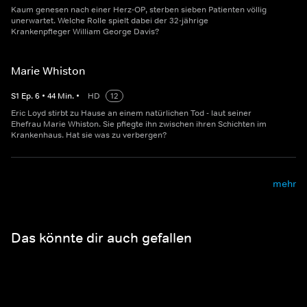
Kaum genesen nach einer Herz-OP, sterben sieben Patienten völlig
unerwartet. Welche Rolle spielt dabei der 32-jährige
Krankenpfleger William George Davis?
Marie Whiston
S
1
Ep.
6
•
44
Min.
•
HD
12
Eric Loyd stirbt zu Hause an einem natürlichen Tod - laut seiner
Ehefrau Marie Whiston. Sie pflegte ihn zwischen ihren Schichten im
Krankenhaus. Hat sie was zu verbergen?
mehr
Das könnte dir auch gefallen