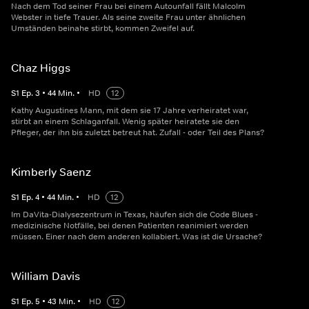
Nach dem Tod seiner Frau bei einem Autounfall fällt Malcolm
Webster in tiefe Trauer. Als seine zweite Frau unter ähnlichen
Umständen beinahe stirbt, kommen Zweifel auf.
Chaz Higgs
S
1
Ep.
3
•
44
Min.
•
HD
12
Kathy Augustines Mann, mit dem sie 17 Jahre verheiratet war,
stirbt an einem Schlaganfall. Wenig später heiratete sie den
Pfleger, der ihn bis zuletzt betreut hat. Zufall - oder Teil des Plans?
Kimberly Saenz
S
1
Ep.
4
•
44
Min.
•
HD
12
Im DaVita-Dialysezentrum in Texas, häufen sich die Code Blues -
medizinische Notfälle, bei denen Patienten reanimiert werden
müssen. Einer nach dem anderen kollabiert. Was ist die Ursache?
William Davis
S
1
Ep.
5
•
43
Min.
•
HD
12