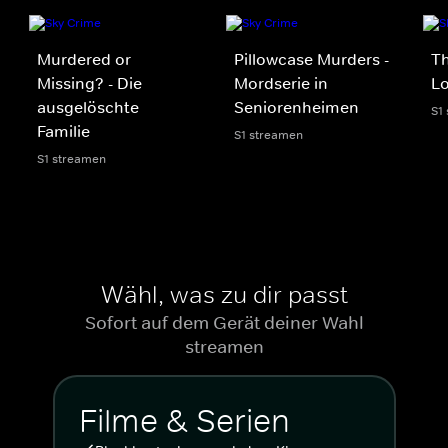
Murdered or
Pillowcase Murders -
Th
Missing? - Die
Mordserie in
Lo
ausgelöschte
Seniorenheimen
S1
Familie
S1 streamen
S1 streamen
Wähl, was zu dir passt
Sofort auf dem Gerät deiner Wahl
streamen
Filme & Serien