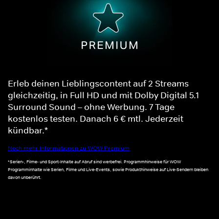
Erleb deinen Lieblingscontent auf 2 Streams
gleichzeitig, in Full HD und mit Dolby Digital 5.1
Surround Sound – ohne Werbung. 7 Tage
kostenlos testen. Danach 6 € mtl. Jederzeit
kündbar.*
Noch mehr Informationen zu WOW Premium
*Serien-, Filme- und Sport-Inhalte auf Abruf sind werbefrei. Programmhinweise für WOW
Programminhalte wie Serien, Filme und Live-Events, sowie Produkthinweise auf Live-Sendern bleiben
davon unberührt.