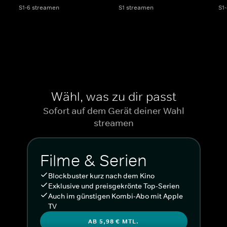
S1-6 streamen
S1 streamen
S1
Wähl, was zu dir passt
Sofort auf dem Gerät deiner Wahl
streamen
Filme & Serien
Blockbuster kurz nach dem Kino
Exklusive und preisgekrönte Top-Serien
Auch im günstigen Kombi-Abo mit Apple
TV
AB 5,98 € MTL.