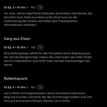
S
3
Ep.
3
•
41
Min.
•
HD
16
Vor zehn Jahren überführte Gibbs den Serienkiller Kyle Boone, der
daraufhin zum Tode verurteilt wurde. Doch kurz vor der
Vollstreckung des Urteils, soll Gibbs dem Psychopathen
Informationen entlocken.
Sarg aus Eisen
S
3
Ep.
4
•
42
Min.
•
HD
16
Eine Anthropologin öffnet für das Fernsehen einen Eisensarg aus
der Zeit des Bürgerkriegs. Neben den Überresten des Toten findet
sich ein Mobiltelefon. Das NCIS-Team soll den merkwürdigen Fall
klären.
Rollentausch
S
3
Ep.
5
•
41
Min.
•
HD
12
Jerry Smith wird angeschossen, stürzt mit seinem Auto einen
Abgrund hinunter und stirbt. Bei den Ermittlungen stoßen Ziva und
Tony auf eine andere Person namens Jerry Smith.