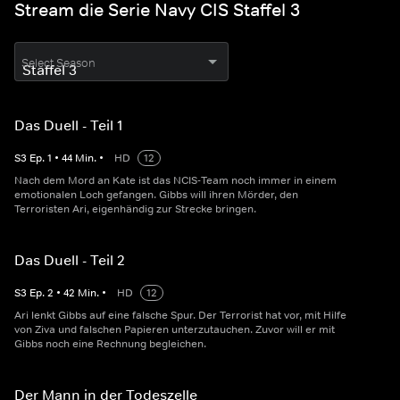
Stream die Serie Navy CIS Staffel 3
Select Season
Das Duell - Teil 1
S
3
Ep.
1
•
44
Min.
•
HD
12
Nach dem Mord an Kate ist das NCIS-Team noch immer in einem
emotionalen Loch gefangen. Gibbs will ihren Mörder, den
Terroristen Ari, eigenhändig zur Strecke bringen.
Das Duell - Teil 2
S
3
Ep.
2
•
42
Min.
•
HD
12
Ari lenkt Gibbs auf eine falsche Spur. Der Terrorist hat vor, mit Hilfe
von Ziva und falschen Papieren unterzutauchen. Zuvor will er mit
Gibbs noch eine Rechnung begleichen.
Der Mann in der Todeszelle