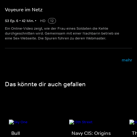
Voyeure im Netz
S
3
Ep.
6
•
42
Min.
•
HD
12
Ein Online-Video zeigt, wie der Frau eines Soldaten die Kehle
durchgeschnitten wird. Gemeinsam mit einer Nachbarin betrieb sie
eine Sex-Webseite. Die Spuren führen zu deren Webmaster.
mehr
Das könnte dir auch gefallen
Bull
Navy CIS: Origins
Th