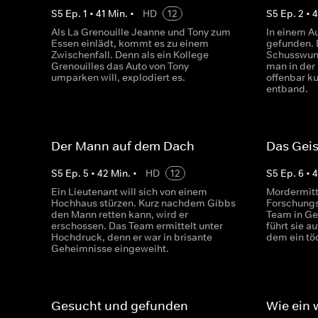
S
5
Ep.
1
•
41
Min.
•
HD
12
S
5
Ep.
2
•
4
Als La Grenouille Jeanne und Tony zum
In einem Au
Essen einlädt, kommt es zu einem
gefunden. 
Zwischenfall. Denn als ein Kollege
Schusswund
Grenouilles das Auto von Tony
man in der 
umparken will, explodiert es.
offenbar ku
entband.
Der Mann auf dem Dach
Das Geis
S
5
Ep.
5
•
42
Min.
•
HD
12
S
5
Ep.
6
•
4
Ein Lieutenant will sich von einem
Mordermitt
Hochhaus stürzen. Kurz nachdem Gibbs
Forschungs
den Mann retten kann, wird er
Team in Ge
erschossen. Das Team ermittelt unter
führt sie au
Hochdruck, denn er war in brisante
dem ein töd
Geheimnisse eingeweiht.
Gesucht und gefunden
Wie ein w