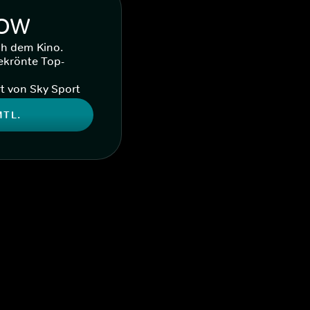
WOW
ch dem Kino.
ekrönte Top-
t von Sky Sport
MTL.