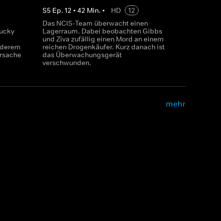
S
5
Ep.
12
•
42
Min.
•
HD
12
Das NCIS-Team überwacht einen
ucky
Lagerraum. Dabei beobachten Gibbs
und Ziva zufällig einen Mord an einem
nderem
reichen Drogenkäufer. Kurz danach ist
ursache
das Überwachungsgerät
verschwunden.
mehr