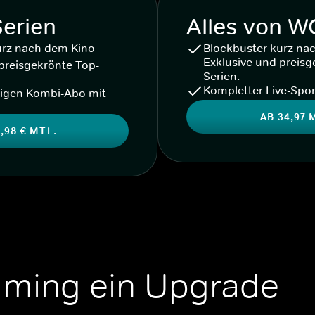
Serien
Alles von 
urz nach dem Kino
Blockbuster kurz na
Exklusive und preisg
preisgekrönte Top-
Serien.
Kompletter Live-Spor
igen Kombi-Abo mit
AB 34,97 
,98 € MTL.
aming ein Upgrade