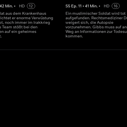
42
Min.
•
HD
12
S
5
Ep.
11
•
41
Min.
•
HD
16
ldat aus dem Krankenhaus
Ein muslimischer Soldat wird tot
 richtet er enorme Verwüstung
aufgefunden. Rechtsmediziner D
bt, noch immer im Irakkrieg
weigert sich, die Autopsie
s Team stößt bei den
vorzunehmen. Gibbs muss auf a
en auf ein geheimes
Weg an Informationen zur Todes
.
kommen.