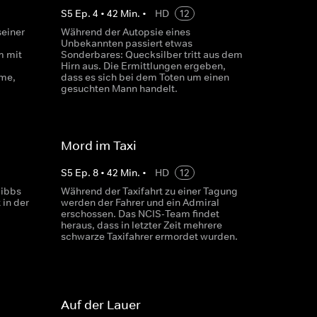
S
5
Ep.
4
•
42
Min.
•
HD
12
seiner
Während der Autopsie eines
Unbekannten passiert etwas
m mit
Sonderbares: Quecksilber tritt aus dem
Hirn aus. Die Ermittlungen ergeben,
eme,
dass es sich bei dem Toten um einen
gesuchten Mann handelt.
Mord im Taxi
S
5
Ep.
8
•
42
Min.
•
HD
12
Gibbs
Während der Taxifahrt zu einer Tagung
 in der
werden der Fahrer und ein Admiral
erschossen. Das NCIS-Team findet
heraus, dass in letzter Zeit mehrere
schwarze Taxifahrer ermordet wurden.
Auf der Lauer