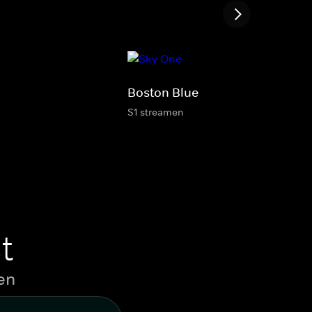
Boston Blue
S1 streamen
t
en