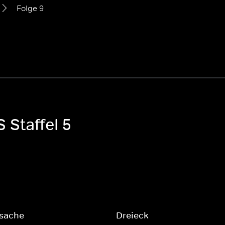
Folge 9
 Staffel 5
nsache
Dreieck