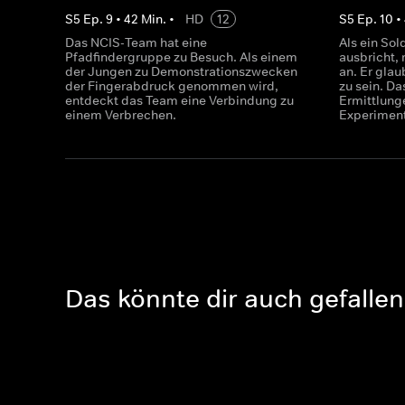
S
5
Ep.
9
•
42
Min.
•
HD
12
S
5
Ep.
10
•
Das NCIS-Team hat eine
Als ein So
Pfadfindergruppe zu Besuch. Als einem
ausbricht,
der Jungen zu Demonstrationszwecken
an. Er glau
der Fingerabdruck genommen wird,
zu sein. Da
entdeckt das Team eine Verbindung zu
Ermittlung
einem Verbrechen.
Experiment
Das könnte dir auch gefallen