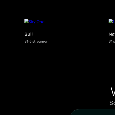
Bull
Na
S1-6 streamen
S1 
S