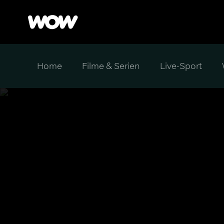
Home
Filme & Serien
Live-Sport