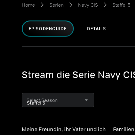
Home
Serien
Navy CIS
Staffel 5
EPISODENGUIDE
DETAILS
Stream die Serie Navy CIS
Select Season
Meine Freundin, ihr Vater und ich
Familie