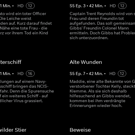
1
Min.
•
HD
12
S
5
Ep.
3
•
42
Min.
•
HD
12
to wird ein toter Officer
Captain Trent Reynolds wird von 
Die Leiche weist
Frau und deren Freundin tot
en auf. Kurz darauf findet
aufgefunden. Das soll gemeinsa
Nähe eine tote Frau - die
Gibbs' Freundin Colonel Mann
rz vor ihrem Tod ein Kind
ermitteln. Doch Gibbs hat Probl
sich unterzuordnen.
terschiff
Alte Wunden
1
Min.
•
HD
16
S
5
Ep.
7
•
42
Min.
•
HD
12
lungen auf einem Navy-
Maddie, eine alte Bekannte von 
schiff bringen das NCIS-
verstorbener Tochter Kelly, steckt
fahr. Denn die Spurensuche
Klemme. Als sie sich deshalb
f ein weiteres Schiff - auf
hilfesuchend an Gibbs wendet,
licher Virus grassiert.
kommen bei ihm verdrängte
Erinnerungen wieder hoch.
ilder Stier
Beweise