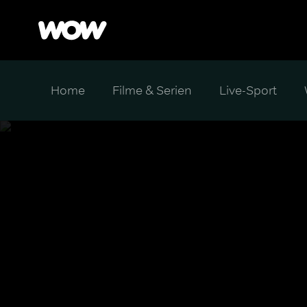
Home
Filme & Serien
Live-Sport