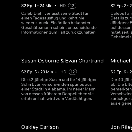
S
2
Ep.
1
•
24
Min.
•
HD
12
S
2
Ep.
2
•
Caleb Diehl verlässt seine Stadt für
Calebs Fam
einen Tagesausflug und kehrt nie
Details zu
wieder zurück. Ein örtlich bekannter
Jährigen: E
Geschäftsmann scheint entscheidende
auf dessen
Informationen zum Fall zurückzuhalten.
hütet seit 
Geheimnis
Susan Osborne & Evan Chartrand
Michael
S
2
Ep.
5
•
23
Min.
•
HD
12
S
2
Ep.
6
•
Die 42-jährige Susan und ihr 14-jähriger
Der 40-jähr
Sohn Evan verschwinden spurlos aus
ab. Die Elt
einer Stadt in Alabama. Ihr neuer Mann,
bemerkten 
von dessen früherem Doppelleben sie
Verschwind
erfahren hat, wird zum Verdächtigen.
zurückgezo
aus eigene
Oakley Carlson
Jon Rile