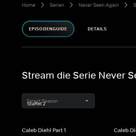
Home
Serien
Never Seen Again
S
EPISODENGUIDE
DETAILS
Stream die Serie Never S
Select Season
Caleb Diehl Part 1
Caleb Di