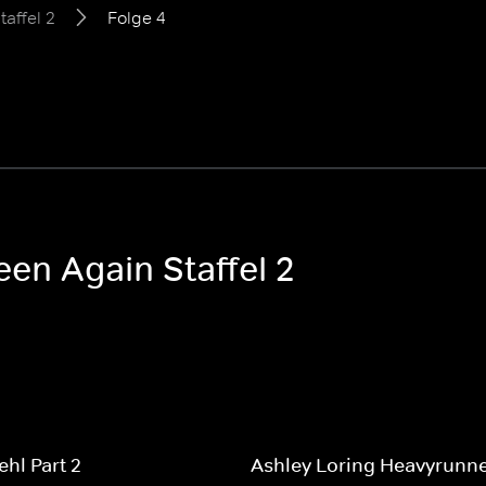
taffel 2
Folge 4
een Again Staffel 2
ehl Part 2
Ashley Loring Heavyrunn