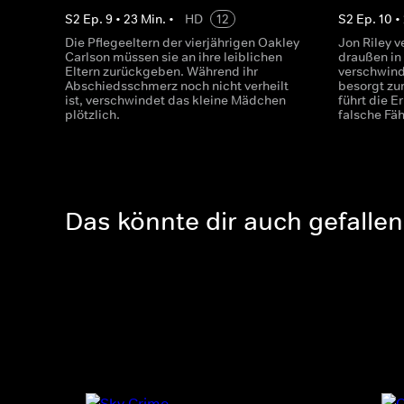
S
2
Ep.
9
•
23
Min.
•
HD
12
S
2
Ep.
10
•
Die Pflegeeltern der vierjährigen Oakley
Jon Riley v
Carlson müssen sie an ihre leiblichen
draußen in 
Eltern zurückgeben. Während ihr
verschwinde
Abschiedsschmerz noch nicht verheilt
besorgt zu
ist, verschwindet das kleine Mädchen
führt die E
plötzlich.
falsche Fäh
Das könnte dir auch gefallen