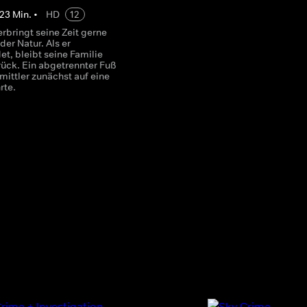
23
Min.
•
HD
12
erbringt seine Zeit gerne
der Natur. Als er
t, bleibt seine Familie
rück. Ein abgetrennter Fuß
rmittler zunächst auf eine
rte.