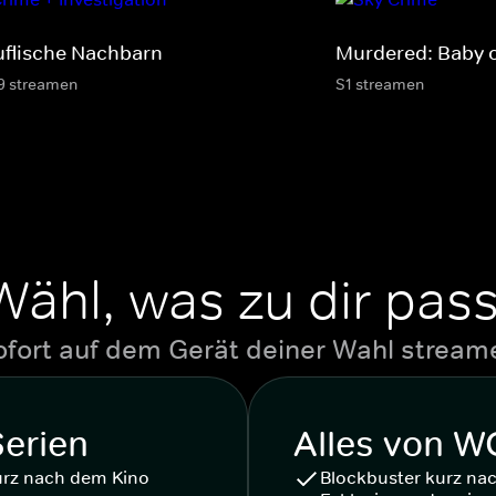
uflische Nachbarn
Murdered: Baby 
9 streamen
S1 streamen
Wähl, was zu dir pass
ofort auf dem Gerät deiner Wahl stream
Serien
Alles von 
urz nach dem Kino
Blockbuster kurz na