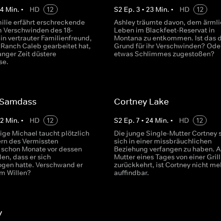
24
Min.
•
HD
12
S
2
Ep.
3
•
23
Min.
•
HD
12
ilie erfährt erschreckende
Ashley träumte davon, dem ärml
m Verschwinden des 18-
Leben im Blackfeet-Reservat in
in vertrauter Familienfreund,
Montana zu entkommen. Ist das 
 Ranch Caleb gearbeitet hat,
Grund für ihr Verschwinden? Oder 
langer Zeit düstere
etwas Schlimmes zugestoßen?
se.
 Samdass
Cortney Lake
22
Min.
•
HD
12
S
2
Ep.
7
•
24
Min.
•
HD
12
ige Michael taucht plötzlich
Die junge Single-Mutter Cortney 
ern des Vermissten
sich in einer missbräuchlichen
schon Monate vor dessen
Beziehung verfangen zu haben. Al
en, dass er sich
Mutter eines Tages von einer Gril
gen hatte. Verschwand er
zurückkehrt, ist Cortney nicht me
m Willen?
auffindbar.
y