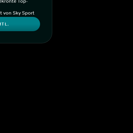
ekrönte Top-
t von Sky Sport
MTL.