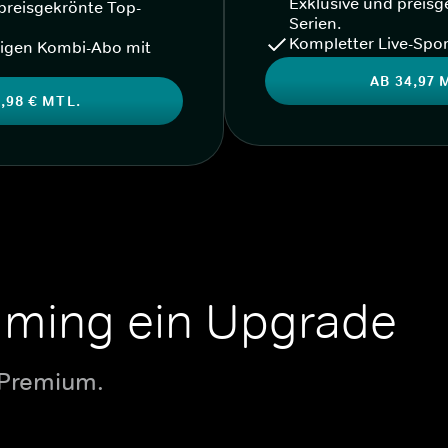
Exklusive und preisg
preisgekrönte Top-
Serien.
Kompletter Live-Spor
igen Kombi-Abo mit
AB 34,97 
,98 € MTL.
aming ein Upgrade
 Premium.