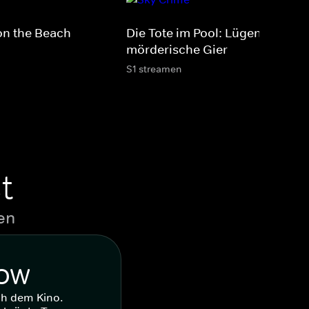
on the Beach
Die Tote im Pool: Lügen, Betrug
mörderische Gier
S1 streamen
t
en
WOW
ch dem Kino.