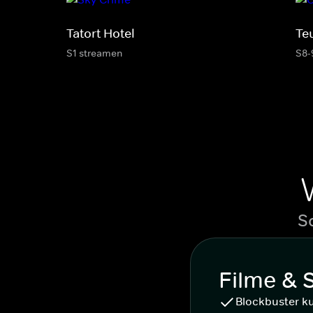
Tatort Hotel
Te
S1 streamen
S8-
S
Filme & 
Blockbuster k