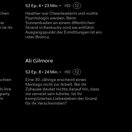
S
2
Ep.
4
•
23
Min.
•
HD
12
ichen
Heather war Cheerleaderin und wollte
Psychologin werden. Beim
der
Sonnenbaden an einem öffentlichen
ist ihr
Strand in Kentucky wird sie entführt.
Ausgangspunkt der Ermittlungen ist ein
roter Bronco.
Ali Gilmore
S
2
Ep.
8
•
24
Min.
•
HD
12
schien
Eine 30-Jährige erscheint eines
Montags nicht zur Arbeit. Bei ihr
s ihre
Zuhause deutet nichts darauf hin, dass
lparty
sie verreist sein könnte. Ist ihr
hr
kompliziertes Liebesleben der Grund
für ihr Verschwinden?