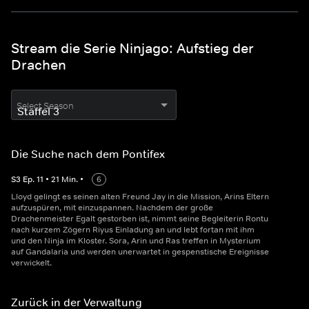
Stream die Serie Ninjago: Aufstieg der
Drachen
Select Season
Die Suche nach dem Pontifex
S
3
Ep.
11
•
21
Min.
•
6
Lloyd gelingt es seinen alten Freund Jay in die Mission, Arins Eltern
aufzuspüren, mit einzuspannen. Nachdem der große
Drachenmeister Egalt gestorben ist, nimmt seine Begleiterin Rontu
nach kurzem Zögern Riyus Einladung an und lebt fortan mit ihm
und den Ninja im Kloster. Sora, Arin und Ras treffen in Mysterium
auf Gandalaria und werden unerwartet in gespenstische Ereignisse
verwickelt.
Zurück in der Verwaltung