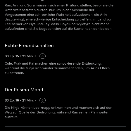
Ras, Arin und Sora müssen sich einer Prüfung stellen, bevor sie die
Unterwelt betreten dürfen, nur um in der Schmiede der
Vergessenen eine schreckliche Wahrheit aufzudecken, die Arin
dazu zwingt, eine schwierige Entscheidung zu treffen. Im Land von
Lee bemerken Nya und Jay, dass Lloyd und Wyldfyre nicht mehr
aufzufinden sind. Sie begeben sich auf die Suche nach den beiden.
Echte Freundschaften
S
3
Ep.
15
•
21
Min.
•
6
Cole, Frak und Kai machen eine schockierende Entdeckung,
während die Ninja sich wieder zusammenfinden, um Arins Eltern
zu befreien.
Der Prisma-Mond
S
3
Ep.
16
•
21
Min.
•
6
Die Ninja können Lee knapp entkommen und machen sich auf den
Weg zur Quelle der Bedrohung, während Ras seinen Plan weiter
ausfeilt.