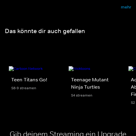
mehr
Das könnte dir auch gefallen
Teen Titans Go!
Teenage Mutant
Ad
Ninja Turtles
Ab
S8-9 streamen
Fi
S4 streamen
S2
Gib deinem Streaming ein Upgrade