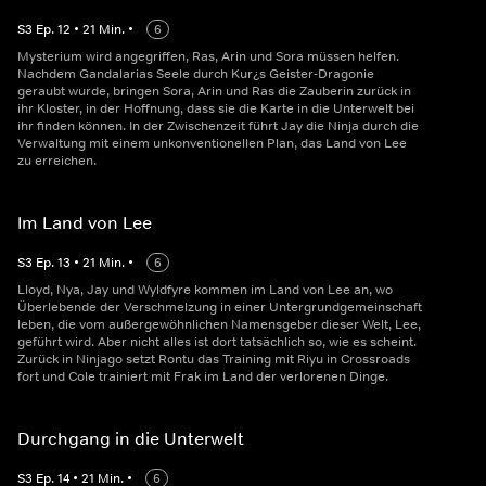
S
3
Ep.
12
•
21
Min.
•
6
Mysterium wird angegriffen, Ras, Arin und Sora müssen helfen.
Nachdem Gandalarias Seele durch Kur¿s Geister-Dragonie
geraubt wurde, bringen Sora, Arin und Ras die Zauberin zurück in
ihr Kloster, in der Hoffnung, dass sie die Karte in die Unterwelt bei
ihr finden können. In der Zwischenzeit führt Jay die Ninja durch die
Verwaltung mit einem unkonventionellen Plan, das Land von Lee
zu erreichen.
Im Land von Lee
S
3
Ep.
13
•
21
Min.
•
6
Lloyd, Nya, Jay und Wyldfyre kommen im Land von Lee an, wo
Überlebende der Verschmelzung in einer Untergrundgemeinschaft
leben, die vom außergewöhnlichen Namensgeber dieser Welt, Lee,
geführt wird. Aber nicht alles ist dort tatsächlich so, wie es scheint.
Zurück in Ninjago setzt Rontu das Training mit Riyu in Crossroads
fort und Cole trainiert mit Frak im Land der verlorenen Dinge.
Durchgang in die Unterwelt
S
3
Ep.
14
•
21
Min.
•
6