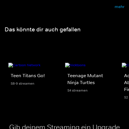
mehr
Das könnte dir auch gefallen
Teen Titans Go!
Teenage Mutant
Ad
Ninja Turtles
Ab
S8-9 streamen
Fi
S4 streamen
S2
Gib deinem Streaming ein Upgrade