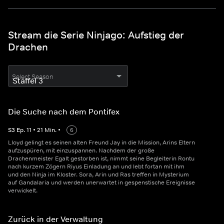
Stream die Serie Ninjago: Aufstieg der
Drachen
Select Season
Die Suche nach dem Pontifex
S
3
Ep.
11
•
21
Min.
•
6
Lloyd gelingt es seinen alten Freund Jay in die Mission, Arins Eltern
aufzuspüren, mit einzuspannen. Nachdem der große
Drachenmeister Egalt gestorben ist, nimmt seine Begleiterin Rontu
nach kurzem Zögern Riyus Einladung an und lebt fortan mit ihm
und den Ninja im Kloster. Sora, Arin und Ras treffen in Mysterium
auf Gandalaria und werden unerwartet in gespenstische Ereignisse
verwickelt.
Zurück in der Verwaltung