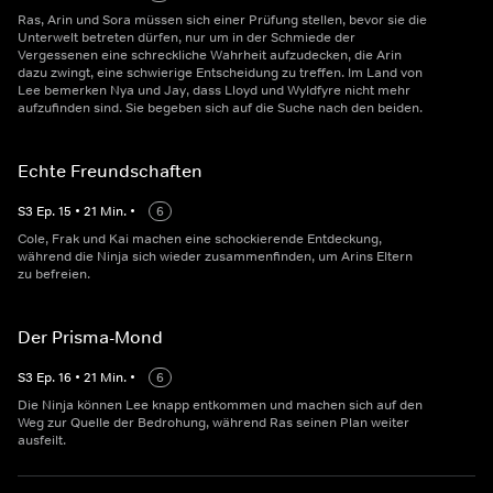
Ras, Arin und Sora müssen sich einer Prüfung stellen, bevor sie die
Unterwelt betreten dürfen, nur um in der Schmiede der
Vergessenen eine schreckliche Wahrheit aufzudecken, die Arin
dazu zwingt, eine schwierige Entscheidung zu treffen. Im Land von
Lee bemerken Nya und Jay, dass Lloyd und Wyldfyre nicht mehr
aufzufinden sind. Sie begeben sich auf die Suche nach den beiden.
Echte Freundschaften
S
3
Ep.
15
•
21
Min.
•
6
Cole, Frak und Kai machen eine schockierende Entdeckung,
während die Ninja sich wieder zusammenfinden, um Arins Eltern
zu befreien.
Der Prisma-Mond
S
3
Ep.
16
•
21
Min.
•
6
Die Ninja können Lee knapp entkommen und machen sich auf den
Weg zur Quelle der Bedrohung, während Ras seinen Plan weiter
ausfeilt.