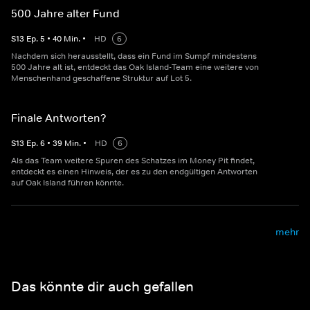
500 Jahre alter Fund
S
13
Ep.
5
•
40
Min.
•
HD
6
Nachdem sich herausstellt, dass ein Fund im Sumpf mindestens
500 Jahre alt ist, entdeckt das Oak Island-Team eine weitere von
Menschenhand geschaffene Struktur auf Lot 5.
Finale Antworten?
S
13
Ep.
6
•
39
Min.
•
HD
6
Als das Team weitere Spuren des Schatzes im Money Pit findet,
entdeckt es einen Hinweis, der es zu den endgültigen Antworten
auf Oak Island führen könnte.
mehr
Das könnte dir auch gefallen