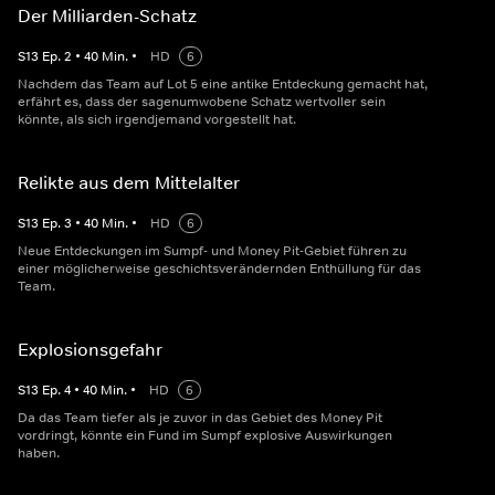
Der Milliarden-Schatz
S
13
Ep.
2
•
40
Min.
•
HD
6
Nachdem das Team auf Lot 5 eine antike Entdeckung gemacht hat,
erfährt es, dass der sagenumwobene Schatz wertvoller sein
könnte, als sich irgendjemand vorgestellt hat.
Relikte aus dem Mittelalter
S
13
Ep.
3
•
40
Min.
•
HD
6
Neue Entdeckungen im Sumpf- und Money Pit-Gebiet führen zu
einer möglicherweise geschichtsverändernden Enthüllung für das
Team.
Explosionsgefahr
S
13
Ep.
4
•
40
Min.
•
HD
6
Da das Team tiefer als je zuvor in das Gebiet des Money Pit
vordringt, könnte ein Fund im Sumpf explosive Auswirkungen
haben.