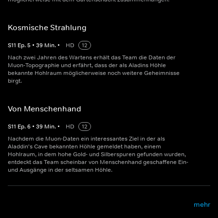
Kosmische Strahlung
S
11
Ep.
5
•
39
Min.
•
HD
12
Nach zwei Jahren des Wartens erhält das Team die Daten der
Muon-Topographie und erfährt, dass der als Aladins Höhle
bekannte Hohlraum möglicherweise noch weitere Geheimnisse
birgt.
Von Menschenhand
S
11
Ep.
6
•
39
Min.
•
HD
12
Nachdem die Muon-Daten ein interessantes Ziel in der als
Aladdin's Cave bekannten Höhle gemeldet haben, einem
Hohlraum, in dem hohe Gold- und Silberspuren gefunden wurden,
entdeckt das Team scheinbar von Menschenhand geschaffene Ein-
und Ausgänge in der seltsamen Höhle.
mehr