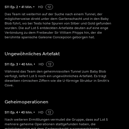
S
11
Ep.
2
•
41
Min.
•
HD
12
Das Team ist weiterhin auf der Suche nach einem Tunnel, der
möglicherweise direkt unter dem Gartenschacht und in den Baby
Blob führt, wo bei Tests hohe Spuren von Silber und Gold gefunden
wurden. Die auf Lot 5 entdeckten Artefakte deuten auf eine enge
Verbindung zu dem Freibeuter Sir William Phipps hin, der die
berühmte spanische Galeone Concepcion geborgen hat.
Ungewöhnliches Artefakt
S
11
Ep.
3
•
40
Min.
•
HD
12
Während das Team den geheimnisvollen Tunnel zum Baby Blob
verfolgt, liefert Lot 5 noch ein ungewöhnliches Artefakt. Es trägt
dieselben römischen Ziffern wie die U-förmige Struktur in Smith's
Cove.
Geheimoperationen
S
11
Ep.
4
•
40
Min.
•
HD
12
Nach weiteren Ermittlungen vermutet die Gruppe, dass auf Lot 5
mehrere geheime Operationen stattgefunden haben, die
möglicherweise mit dem Gartenschacht zusammenhängen.