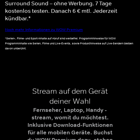
Surround Sound – ohne Werbung. 7 Tage
kostenlos testen. Danach 6 € mtl. Jederzeit
kündbar.*
Noch mehr Informationen zu WOW Premium
*Serien-, Filme- und Sport-Inhalte auf Abruf sind werbefrei. Programmhinweise für WOW
Programminhalte wie Serien, Filme und Live-Events, sowie Produkthinweise auf Live-Sendern bleiben
davon unberührt.
Stream auf dem Gerät
deiner Wahl
Fernseher, Laptop, Handy -
stream, womit du möchtest.
Inklusive Download-Funktionen
für alle mobilen Geräte. Buchst
du WOW Premium dazu, stehen