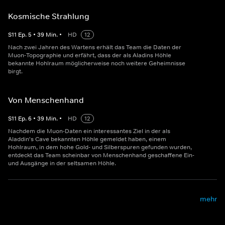
Kosmische Strahlung
S
11
Ep.
5
•
39
Min.
•
HD
12
Nach zwei Jahren des Wartens erhält das Team die Daten der
Muon-Topographie und erfährt, dass der als Aladins Höhle
bekannte Hohlraum möglicherweise noch weitere Geheimnisse
birgt.
Von Menschenhand
S
11
Ep.
6
•
39
Min.
•
HD
12
Nachdem die Muon-Daten ein interessantes Ziel in der als
Aladdin's Cave bekannten Höhle gemeldet haben, einem
Hohlraum, in dem hohe Gold- und Silberspuren gefunden wurden,
entdeckt das Team scheinbar von Menschenhand geschaffene Ein-
und Ausgänge in der seltsamen Höhle.
mehr