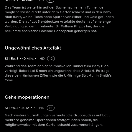
S
11
Ep.
2
•
41
Min.
•
HD
12
Das Team ist weiterhin auf der Suche nach einem Tunnel, der
möglicherweise direkt unter dem Gartenschacht und in den Baby
Blob führt, wo bei Tests hohe Spuren von Silber und Gold gefunden
wurden. Die auf Lot 5 entdeckten Artefakte deuten auf eine enge
Verbindung zu dem Freibeuter Sir William Phipps hin, der die
berühmte spanische Galeone Concepcion geborgen hat.
Ungewöhnliches Artefakt
S
11
Ep.
3
•
40
Min.
•
HD
12
Während das Team den geheimnisvollen Tunnel zum Baby Blob
verfolgt, liefert Lot 5 noch ein ungewöhnliches Artefakt. Es trägt
dieselben römischen Ziffern wie die U-förmige Struktur in Smith's
Cove.
Geheimoperationen
S
11
Ep.
4
•
40
Min.
•
HD
12
Nach weiteren Ermittlungen vermutet die Gruppe, dass auf Lot 5
mehrere geheime Operationen stattgefunden haben, die
möglicherweise mit dem Gartenschacht zusammenhängen.