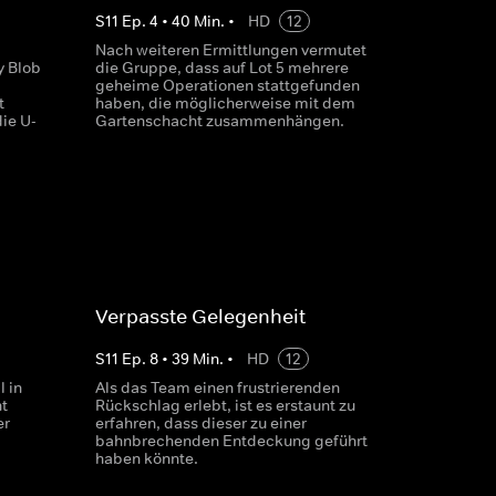
S
11
Ep.
4
•
40
Min.
•
HD
12
Nach weiteren Ermittlungen vermutet
y Blob
die Gruppe, dass auf Lot 5 mehrere
geheime Operationen stattgefunden
t
haben, die möglicherweise mit dem
ie U-
Gartenschacht zusammenhängen.
Verpasste Gelegenheit
S
11
Ep.
8
•
39
Min.
•
HD
12
 in
Als das Team einen frustrierenden
t
Rückschlag erlebt, ist es erstaunt zu
er
erfahren, dass dieser zu einer
bahnbrechenden Entdeckung geführt
haben könnte.