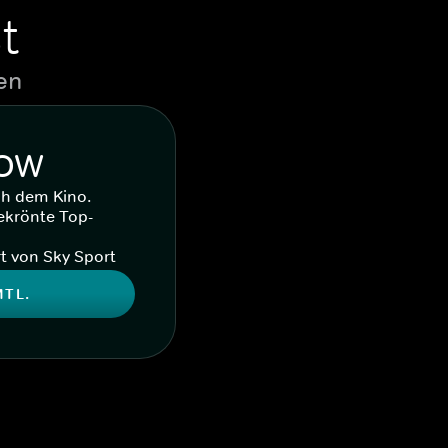
t
en
WOW
ch dem Kino.
ekrönte Top-
t von Sky Sport
MTL.