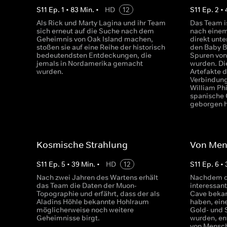
S
11
Ep.
1
•
83
Min.
•
HD
12
S
11
Ep.
2
•
Als Rick und Marty Lagina und ihr Team
Das Team i
sich erneut auf die Suche nach dem
nach einem
Geheimnis von Oak Island machen,
direkt unt
stoßen sie auf eine Reihe der historisch
den Baby Bl
bedeutendsten Entdeckungen, die
Spuren von
jemals in Nordamerika gemacht
wurden. Di
wurden.
Artefakte 
Verbindung
William Ph
spanische
geborgen h
Kosmische Strahlung
Von Me
S
11
Ep.
5
•
39
Min.
•
HD
12
S
11
Ep.
6
•
Nach zwei Jahren des Wartens erhält
Nachdem d
das Team die Daten der Muon-
interessant
Topographie und erfährt, dass der als
Cave beka
Aladins Höhle bekannte Hohlraum
haben, ein
möglicherweise noch weitere
Gold- und 
Geheimnisse birgt.
wurden, en
von Mensch