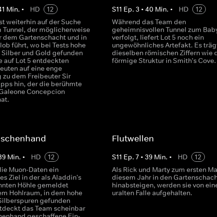
41
Min.
•
HD
12
S
11
Ep.
3
•
40
Min.
•
HD
12
st weiterhin auf der Suche
Während das Team den
 Tunnel, der möglicherweise
geheimnisvollen Tunnel zum Bab
er dem Gartenschacht und in
verfolgt, liefert Lot 5 noch ein
ob führt, wo bei Tests hohe
ungewöhnliches Artefakt. Es träg
 Silber und Gold gefunden
dieselben römischen Ziffern wie d
e auf Lot 5 entdeckten
förmige Struktur in Smith's Cove.
deuten auf eine enge
 zu dem Freibeuter Sir
ipps hin, der die berühmte
 Galeone Concepcion
at.
nschenhand
Flutwellen
39
Min.
•
HD
12
S
11
Ep.
7
•
39
Min.
•
HD
12
ie Muon-Daten ein
Als Rick und Marty zum ersten Mal
es Ziel in der als Aladdin's
diesem Jahr in den Gartenschach
nnten Höhle gemeldet
hinabsteigen, werden sie von ein
em Hohlraum, in dem hohe
uralten Falle aufgehalten.
Silberspuren gefunden
tdeckt das Team scheinbar
enhand geschaffene Ein-