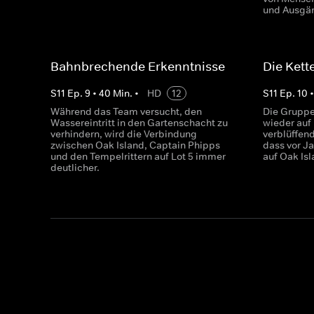
und Ausgän
Bahnbrechende Erkenntnisse
Die Kett
S
11
Ep.
9
•
40
Min.
•
HD
12
S
11
Ep.
10
Während das Team versucht, den
Die Gruppe
Wassereintritt in den Gartenschacht zu
wieder auf 
verhindern, wird die Verbindung
verblüffen
zwischen Oak Island, Captain Phipps
dass vor J
und den Tempelrittern auf Lot 5 immer
auf Oak Isl
deutlicher.