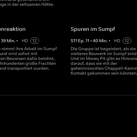
ge in der seltsamen Höhle.
enreaktion
Spuren im Sumpf
•
39
Min.
•
HD
12
S
11
Ep.
11
•
40
Min.
•
HD
12
 nimmt ihre Arbeit im Sumpf
Die Gruppe ist begeistert, als sie 
und wird sofort mit
weiteres Bauwerk im Sumpf entd
den Beweisen dafür belohnt,
Und im Money Pit gibt es Hinwei
ahrhunderten große Frachten
darauf, dass sie mit der
and transportiert wurden.
geheimnisvollen Chappell-Kamm
Kontakt gekommen sein könnten