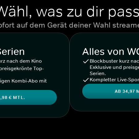
Wähl, was zu dir pass
ofort auf dem Gerät deiner Wahl stream
Serien
Alles von 
urz nach dem Kino
Blockbuster kurz na
Exklusive und preisg
preisgekrönte Top-
Serien.
Kompletter Live-Spor
igen Kombi-Abo mit
AB 34,97 
,98 € MTL.