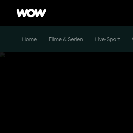
Home
Filme & Serien
Live-Sport