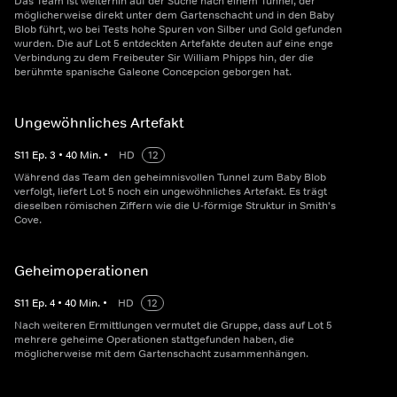
Das Team ist weiterhin auf der Suche nach einem Tunnel, der
möglicherweise direkt unter dem Gartenschacht und in den Baby
Blob führt, wo bei Tests hohe Spuren von Silber und Gold gefunden
wurden. Die auf Lot 5 entdeckten Artefakte deuten auf eine enge
Verbindung zu dem Freibeuter Sir William Phipps hin, der die
berühmte spanische Galeone Concepcion geborgen hat.
Ungewöhnliches Artefakt
S
11
Ep.
3
•
40
Min.
•
HD
12
Während das Team den geheimnisvollen Tunnel zum Baby Blob
verfolgt, liefert Lot 5 noch ein ungewöhnliches Artefakt. Es trägt
dieselben römischen Ziffern wie die U-förmige Struktur in Smith's
Cove.
Geheimoperationen
S
11
Ep.
4
•
40
Min.
•
HD
12
Nach weiteren Ermittlungen vermutet die Gruppe, dass auf Lot 5
mehrere geheime Operationen stattgefunden haben, die
möglicherweise mit dem Gartenschacht zusammenhängen.