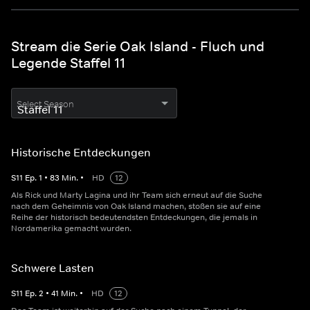
Stream die Serie Oak Island - Fluch und
Legende Staffel 11
Select Season
Historische Entdeckungen
S
11
Ep.
1
•
83
Min.
•
HD
12
Als Rick und Marty Lagina und ihr Team sich erneut auf die Suche
nach dem Geheimnis von Oak Island machen, stoßen sie auf eine
Reihe der historisch bedeutendsten Entdeckungen, die jemals in
Nordamerika gemacht wurden.
Schwere Lasten
S
11
Ep.
2
•
41
Min.
•
HD
12