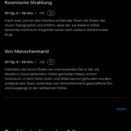
Kosmische Strahlung
S
11
Ep.
5
•
39
Min.
•
HD
12
Nach zwei Jahren des Wartens erhält das Team die Daten der
Muon-Topographie und erfährt, dass der als Aladins Höhle
bekannte Hohlraum möglicherweise noch weitere Geheimnisse
birgt.
Von Menschenhand
S
11
Ep.
6
•
39
Min.
•
HD
12
Nachdem die Muon-Daten ein interessantes Ziel in der als
Aladdin's Cave bekannten Höhle gemeldet haben, einem
Hohlraum, in dem hohe Gold- und Silberspuren gefunden wurden,
entdeckt das Team scheinbar von Menschenhand geschaffene Ein-
und Ausgänge in der seltsamen Höhle.
mehr