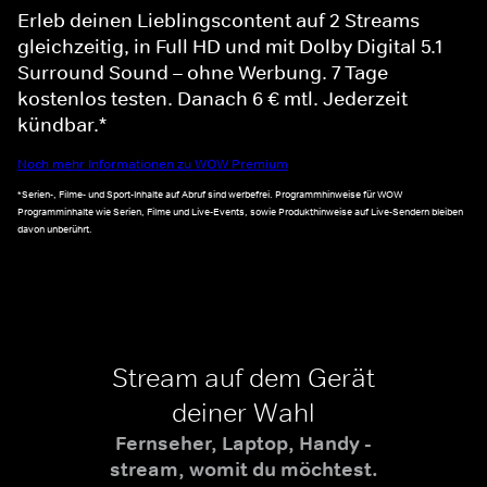
Erleb deinen Lieblingscontent auf 2 Streams
gleichzeitig, in Full HD und mit Dolby Digital 5.1
Surround Sound – ohne Werbung. 7 Tage
kostenlos testen. Danach 6 € mtl. Jederzeit
kündbar.*
Noch mehr Informationen zu WOW Premium
*Serien-, Filme- und Sport-Inhalte auf Abruf sind werbefrei. Programmhinweise für WOW
Programminhalte wie Serien, Filme und Live-Events, sowie Produkthinweise auf Live-Sendern bleiben
davon unberührt.
Stream auf dem Gerät
deiner Wahl
Fernseher, Laptop, Handy -
stream, womit du möchtest.