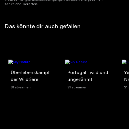
zahlreiche Tierarten.
Das könnte dir auch gefallen
Überlebenskampf
Portugal - wild und
Ye
der Wildtiere
ungezähmt
Na
S1 streamen
S1 streamen
S1