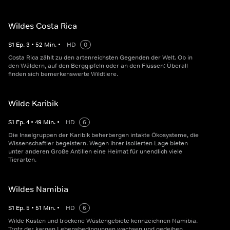
Wildes Costa Rica
S
1
Ep.
3
•
52
Min.
•
HD
0
Costa Rica zählt zu den artenreichsten Gegenden der Welt. Ob in
den Wäldern, auf den Berggipfeln oder an den Flüssen: Überall
finden sich bemerkenswerte Wildtiere.
Wilde Karibik
S
1
Ep.
4
•
49
Min.
•
HD
6
Die Inselgruppen der Karibik beherbergen intakte Ökosysteme, die
Wissenschaftler begeistern. Wegen ihrer isolierten Lage bieten
unter anderen Große Antillen eine Heimat für unendlich viele
Tierarten.
Wildes Namibia
S
1
Ep.
5
•
51
Min.
•
HD
6
Wilde Küsten und trockene Wüstengebiete kennzeichnen Namibia.
Trotz der kargen Lebensbedingungen wachsen und gedeihen