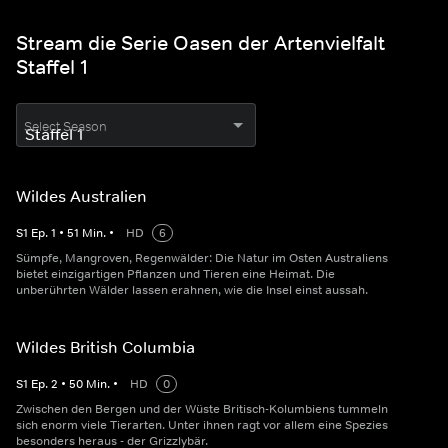
Stream die Serie Oasen der Artenvielfalt
Staffel 1
Select Season
Wildes Australien
S
1
Ep.
1
•
51
Min.
•
HD
6
Sümpfe, Mangroven, Regenwälder: Die Natur im Osten Australiens
bietet einzigartigen Pflanzen und Tieren eine Heimat. Die
unberührten Wälder lassen erahnen, wie die Insel einst aussah.
Wildes British Columbia
S
1
Ep.
2
•
50
Min.
•
HD
0
Zwischen den Bergen und der Wüste Britisch-Kolumbiens tummeln
sich enorm viele Tierarten. Unter ihnen ragt vor allem eine Spezies
besonders heraus - der Grizzlybär.