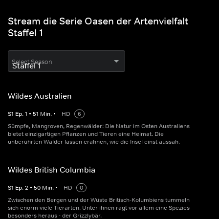
Stream die Serie Oasen der Artenvielfalt
Staffel 1
Select Season
Wildes Australien
S
1
Ep.
1
•
51
Min.
•
HD
6
Sümpfe, Mangroven, Regenwälder: Die Natur im Osten Australiens
bietet einzigartigen Pflanzen und Tieren eine Heimat. Die
unberührten Wälder lassen erahnen, wie die Insel einst aussah.
Wildes British Columbia
S
1
Ep.
2
•
50
Min.
•
HD
0
Zwischen den Bergen und der Wüste Britisch-Kolumbiens tummeln
sich enorm viele Tierarten. Unter ihnen ragt vor allem eine Spezies
besonders heraus - der Grizzlybär.