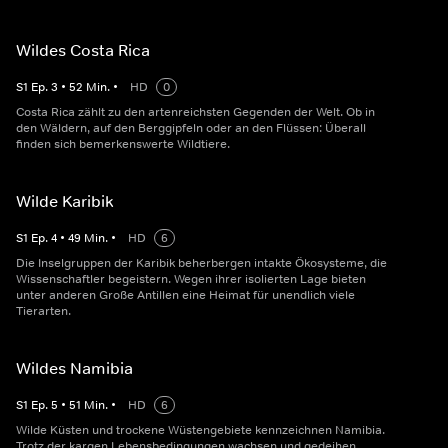
Wildes Costa Rica
S
1
Ep.
3
•
52
Min.
•
HD
0
Costa Rica zählt zu den artenreichsten Gegenden der Welt. Ob in
den Wäldern, auf den Berggipfeln oder an den Flüssen: Überall
finden sich bemerkenswerte Wildtiere.
Wilde Karibik
S
1
Ep.
4
•
49
Min.
•
HD
6
Die Inselgruppen der Karibik beherbergen intakte Ökosysteme, die
Wissenschaftler begeistern. Wegen ihrer isolierten Lage bieten
unter anderen Große Antillen eine Heimat für unendlich viele
Tierarten.
Wildes Namibia
S
1
Ep.
5
•
51
Min.
•
HD
6
Wilde Küsten und trockene Wüstengebiete kennzeichnen Namibia.
Trotz der kargen Lebensbedingungen wachsen und gedeihen