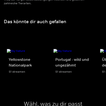
zahlreiche Tierarten.
Das könnte dir auch gefallen
Yellowstone
Portugal - wild und
Ü
Nationalpark
ungezähmt
de
S1 streamen
S1 streamen
S1
Wähl, was zu dir passt