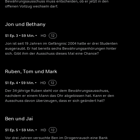
Bewährungsausschuss muss entscheiden, ob er jetzt in den
offenen Vollzug wechseln darf.
Jon und Bethany
S
1
Ep.
3
•
59
Min.
•
HD
12
Jon ist seit 19 Jahren im Gefängnis: 2004 hatte er drei Studenten
ausgeraubt. Er hat bereits sechs Bewährungsanhörungen hinter
sich. Gibt ihm der Ausschuss dieses Mal eine Chance?
Ruben, Tom und Mark
S
1
Ep.
4
•
59
Min.
•
HD
12
Der 34-jährige Ruben steht vor dem Bewährungsausschuss,
nachdem er einem Mann das Ohr abgebissen hat. Kann er den
Ausschuss davon überzeugen, dass er sich geändert hat?
Ben und Jai
S
1
Ep.
5
•
59
Min.
•
HD
12
Vor drei Jahren versuchte Ben im Drogenrausch eine Bank