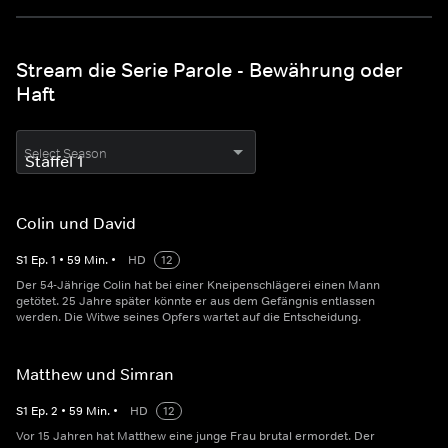
Stream die Serie Parole - Bewährung oder
Haft
Select Season
Colin und David
S
1
Ep.
1
•
59
Min.
•
HD
12
Der 54-Jährige Colin hat bei einer Kneipenschlägerei einen Mann
getötet. 25 Jahre später könnte er aus dem Gefängnis entlassen
werden. Die Witwe seines Opfers wartet auf die Entscheidung.
Matthew und Simran
S
1
Ep.
2
•
59
Min.
•
HD
12
Vor 15 Jahren hat Matthew eine junge Frau brutal ermordet. Der