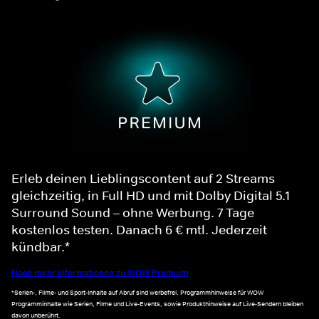
Erleb deinen Lieblingscontent auf 2 Streams
gleichzeitig, in Full HD und mit Dolby Digital 5.1
Surround Sound – ohne Werbung. 7 Tage
kostenlos testen. Danach 6 € mtl. Jederzeit
kündbar.*
Noch mehr Informationen zu WOW Premium
*Serien-, Filme- und Sport-Inhalte auf Abruf sind werbefrei. Programmhinweise für WOW
Programminhalte wie Serien, Filme und Live-Events, sowie Produkthinweise auf Live-Sendern bleiben
davon unberührt.