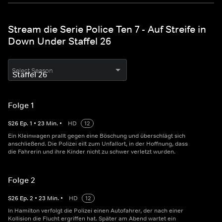
Stream die Serie Police Ten 7 - Auf Streife in
Down Under Staffel 26
Select Season
Folge 1
S
26
Ep.
1
•
23
Min.
•
HD
12
Ein Kleinwagen prallt gegen eine Böschung und überschlägt sich
anschließend. Die Polizei eilt zum Unfallort, in der Hoffnung, dass
die Fahrerin und ihre Kinder nicht zu schwer verletzt wurden.
Folge 2
S
26
Ep.
2
•
23
Min.
•
HD
12
In Hamilton verfolgt die Polizei einen Autofahrer, der nach einer
Kollision die Flucht ergriffen hat. Später am Abend wartet ein