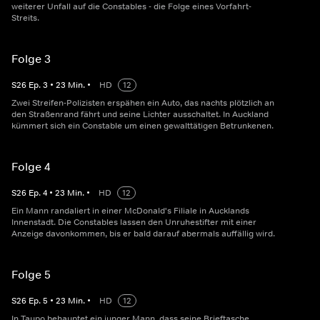
weiterer Unfall auf die Constables - die Folge eines Vorfahrt-
Streits.
Folge 3
S
26
Ep.
3
•
23
Min.
•
HD
12
Zwei Streifen-Polizisten erspähen ein Auto, das nachts plötzlich an
den Straßenrand fährt und seine Lichter ausschaltet. In Auckland
kümmert sich ein Constable um einen gewalttätigen Betrunkenen.
Folge 4
S
26
Ep.
4
•
23
Min.
•
HD
12
Ein Mann randaliert in einer McDonald's Filiale in Aucklands
Innenstadt. Die Constables lassen den Unruhestifter mit einer
Anzeige davonkommen, bis er bald darauf abermals auffällig wird.
Folge 5
S
26
Ep.
5
•
23
Min.
•
HD
12
In Taupo behauptet ein junger Mann, dass seine Brieftasche