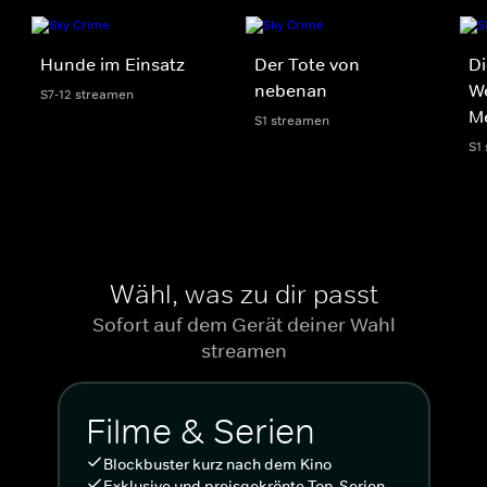
Hunde im Einsatz
Der Tote von
Di
nebenan
We
S7-12 streamen
M
S1 streamen
S1
Wähl, was zu dir passt
Sofort auf dem Gerät deiner Wahl
streamen
Filme & Serien
Blockbuster kurz nach dem Kino
Exklusive und preisgekrönte Top-Serien