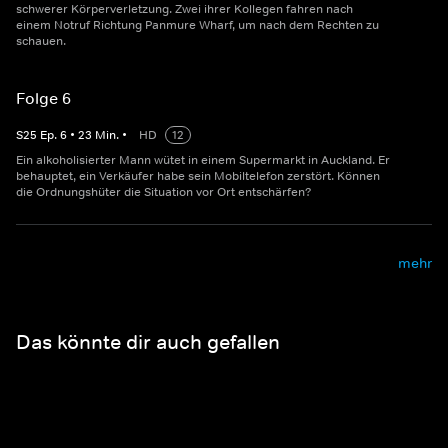
schwerer Körperverletzung. Zwei ihrer Kollegen fahren nach
einem Notruf Richtung Panmure Wharf, um nach dem Rechten zu
schauen.
Folge 6
S
25
Ep.
6
•
23
Min.
•
HD
12
Ein alkoholisierter Mann wütet in einem Supermarkt in Auckland. Er
behauptet, ein Verkäufer habe sein Mobiltelefon zerstört. Können
die Ordnungshüter die Situation vor Ort entschärfen?
mehr
Das könnte dir auch gefallen