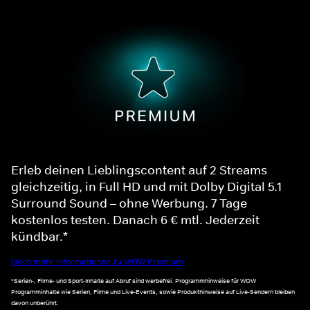
Erleb deinen Lieblingscontent auf 2 Streams
gleichzeitig, in Full HD und mit Dolby Digital 5.1
Surround Sound – ohne Werbung. 7 Tage
kostenlos testen. Danach 6 € mtl. Jederzeit
kündbar.*
Noch mehr Informationen zu WOW Premium
*Serien-, Filme- und Sport-Inhalte auf Abruf sind werbefrei. Programmhinweise für WOW
Programminhalte wie Serien, Filme und Live-Events, sowie Produkthinweise auf Live-Sendern bleiben
davon unberührt.