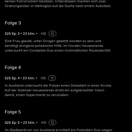
keinen Führerschein besitzen. Unterdessen machen sich zwei
Ordnungshüter in Wellington auf die Suche nach einem Autodieb.
Folge 3
S
25
Ep.
3
•
23
Min.
•
HD
12
Eine Frau glaubt, unter Drogen gesetzt worden zu sein und
benötigt dringend polizeiliche Hilfe. Im Norden Neuseelands
untersucht ein Constable-Duo einen mutmaßlichen Raubüberfall.
Folge 4
S
25
Ep.
4
•
23
Min.
•
HD
12
In Auckland untersucht die Polizei einen Diebstahl in einer Kirche.
Auf der Südinsel Neuseelands droht ein aufgebrachter Mann
damit, einen Supermarkt zu verwüsten.
Folge 5
S
25
Ep.
5
•
23
Min.
•
HD
12
Im Stadtzentrum von Auckland ermittelt ein Polizisten-Duo wegen