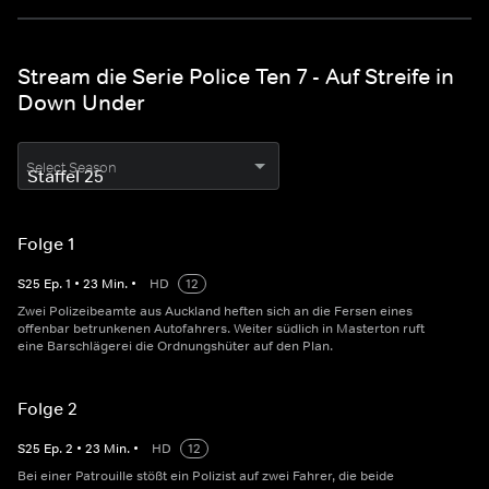
Stream die Serie Police Ten 7 - Auf Streife in
Down Under
Select Season
Folge 1
S
25
Ep.
1
•
23
Min.
•
HD
12
Zwei Polizeibeamte aus Auckland heften sich an die Fersen eines
offenbar betrunkenen Autofahrers. Weiter südlich in Masterton ruft
eine Barschlägerei die Ordnungshüter auf den Plan.
Folge 2
S
25
Ep.
2
•
23
Min.
•
HD
12
Bei einer Patrouille stößt ein Polizist auf zwei Fahrer, die beide