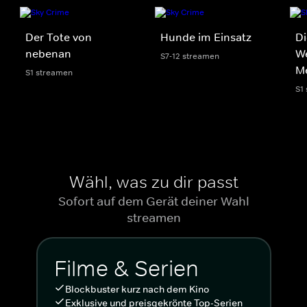
Der Tote von
Hunde im Einsatz
Di
nebenan
We
S7-12 streamen
M
S1 streamen
S1
Wähl, was zu dir passt
Sofort auf dem Gerät deiner Wahl
streamen
Filme & Serien
Blockbuster kurz nach dem Kino
Exklusive und preisgekrönte Top-Serien