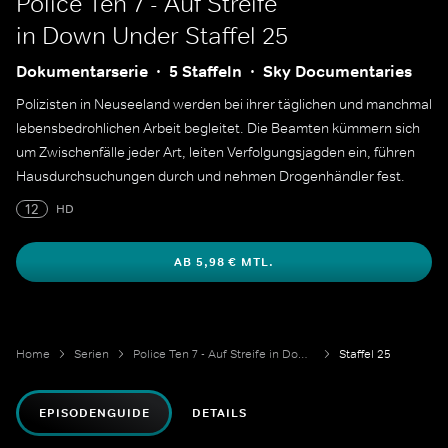
Police Ten 7 - Auf Streife
in Down Under
Staffel 25
Dokumentarserie
5 Staffeln
Sky Documentaries
Polizisten in Neuseeland werden bei ihrer täglichen und manchmal
lebensbedrohlichen Arbeit begleitet. Die Beamten kümmern sich
um Zwischenfälle jeder Art, leiten Verfolgungsjagden ein, führen
Hausdurchsuchungen durch und nehmen Drogenhändler fest.
12
HD
AB 5,98 € MTL.
Home
Serien
Police Ten 7 - Auf Streife in Down Under
Staffel 25
EPISODENGUIDE
DETAILS