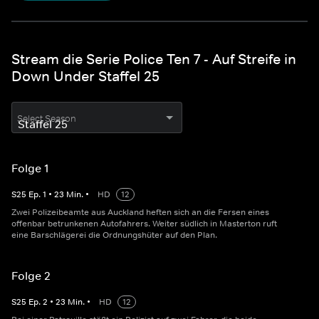
Stream die Serie Police Ten 7 - Auf Streife in
Down Under Staffel 25
Select Season
Folge 1
S
25
Ep.
1
•
23
Min.
•
HD
12
Zwei Polizeibeamte aus Auckland heften sich an die Fersen eines
offenbar betrunkenen Autofahrers. Weiter südlich in Masterton ruft
eine Barschlägerei die Ordnungshüter auf den Plan.
Folge 2
S
25
Ep.
2
•
23
Min.
•
HD
12