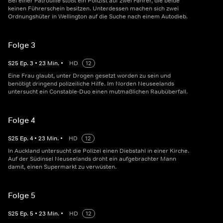
Bei einer Patrouille stößt ein Polizist auf zwei Fahrer, die beide
keinen Führerschein besitzen. Unterdessen machen sich zwei
Ordnungshüter in Wellington auf die Suche nach einem Autodieb.
Folge 3
S
25
Ep.
3
•
23
Min.
•
HD
12
Eine Frau glaubt, unter Drogen gesetzt worden zu sein und
benötigt dringend polizeiliche Hilfe. Im Norden Neuseelands
untersucht ein Constable-Duo einen mutmaßlichen Raubüberfall.
Folge 4
S
25
Ep.
4
•
23
Min.
•
HD
12
In Auckland untersucht die Polizei einen Diebstahl in einer Kirche.
Auf der Südinsel Neuseelands droht ein aufgebrachter Mann
damit, einen Supermarkt zu verwüsten.
Folge 5
S
25
Ep.
5
•
23
Min.
•
HD
12