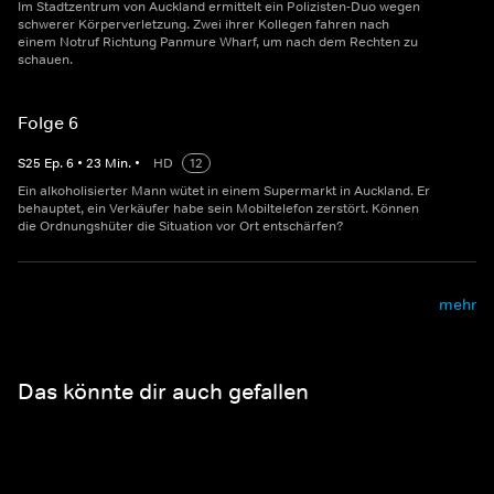
Im Stadtzentrum von Auckland ermittelt ein Polizisten-Duo wegen
schwerer Körperverletzung. Zwei ihrer Kollegen fahren nach
einem Notruf Richtung Panmure Wharf, um nach dem Rechten zu
schauen.
Folge 6
S
25
Ep.
6
•
23
Min.
•
HD
12
Ein alkoholisierter Mann wütet in einem Supermarkt in Auckland. Er
behauptet, ein Verkäufer habe sein Mobiltelefon zerstört. Können
die Ordnungshüter die Situation vor Ort entschärfen?
mehr
Das könnte dir auch gefallen