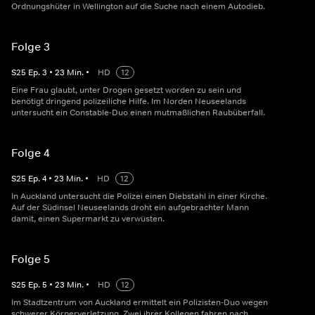
Ordnungshüter in Wellington auf die Suche nach einem Autodieb.
Folge 3
S
25
Ep.
3
•
23
Min.
•
HD
12
Eine Frau glaubt, unter Drogen gesetzt worden zu sein und
benötigt dringend polizeiliche Hilfe. Im Norden Neuseelands
untersucht ein Constable-Duo einen mutmaßlichen Raubüberfall.
Folge 4
S
25
Ep.
4
•
23
Min.
•
HD
12
In Auckland untersucht die Polizei einen Diebstahl in einer Kirche.
Auf der Südinsel Neuseelands droht ein aufgebrachter Mann
damit, einen Supermarkt zu verwüsten.
Folge 5
S
25
Ep.
5
•
23
Min.
•
HD
12
Im Stadtzentrum von Auckland ermittelt ein Polizisten-Duo wegen
schwerer Körperverletzung. Zwei ihrer Kollegen fahren nach