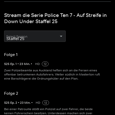
Stream die Serie Police Ten 7 - Auf Streife in
Down Under Staffel 25
Select Season
Folge 1
S
25
Ep.
1
•
23
Min.
•
HD
12
Zwei Polizeibeamte aus Auckland heften sich an die Fersen eines
offenbar betrunkenen Autofahrers. Weiter südlich in Masterton ruft
eine Barschlägerei die Ordnungshüter auf den Plan.
Folge 2
S
25
Ep.
2
•
23
Min.
•
HD
12
Bei einer Patrouille stößt ein Polizist auf zwei Fahrer, die beide
keinen Führerschein besitzen. Unterdessen machen sich zwei