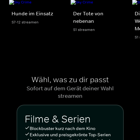
Hunde im Einsatz
Der Tote von
Di
nebenan
We
S7-12 streamen
M
S1 streamen
S1
Wähl, was zu dir passt
Sofort auf dem Gerät deiner Wahl
streamen
Filme & Serien
Blockbuster kurz nach dem Kino
Exklusive und preisgekrönte Top-Serien