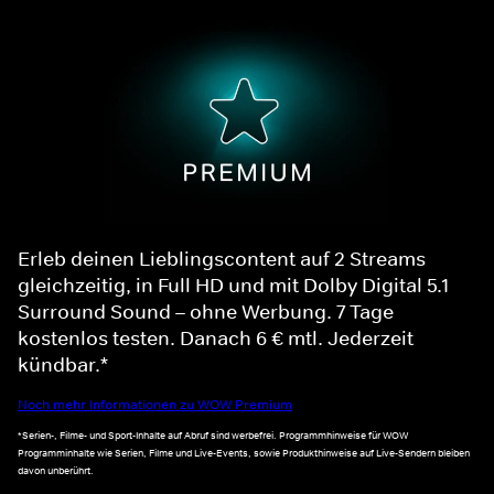
Erleb deinen Lieblingscontent auf 2 Streams
gleichzeitig, in Full HD und mit Dolby Digital 5.1
Surround Sound – ohne Werbung. 7 Tage
kostenlos testen. Danach 6 € mtl. Jederzeit
kündbar.*
Noch mehr Informationen zu WOW Premium
*Serien-, Filme- und Sport-Inhalte auf Abruf sind werbefrei. Programmhinweise für WOW
Programminhalte wie Serien, Filme und Live-Events, sowie Produkthinweise auf Live-Sendern bleiben
davon unberührt.