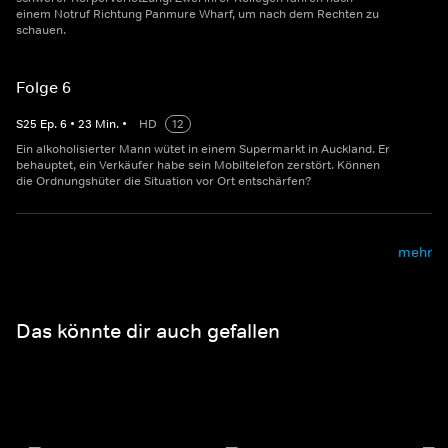
einem Notruf Richtung Panmure Wharf, um nach dem Rechten zu
schauen.
Folge 6
S
25
Ep.
6
•
23
Min.
•
HD
12
Ein alkoholisierter Mann wütet in einem Supermarkt in Auckland. Er
behauptet, ein Verkäufer habe sein Mobiltelefon zerstört. Können
die Ordnungshüter die Situation vor Ort entschärfen?
mehr
Das könnte dir auch gefallen