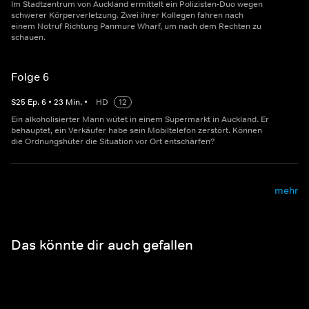
Im Stadtzentrum von Auckland ermittelt ein Polizisten-Duo wegen
schwerer Körperverletzung. Zwei ihrer Kollegen fahren nach
einem Notruf Richtung Panmure Wharf, um nach dem Rechten zu
schauen.
Folge 6
S
25
Ep.
6
•
23
Min.
•
HD
12
Ein alkoholisierter Mann wütet in einem Supermarkt in Auckland. Er
behauptet, ein Verkäufer habe sein Mobiltelefon zerstört. Können
die Ordnungshüter die Situation vor Ort entschärfen?
mehr
Das könnte dir auch gefallen