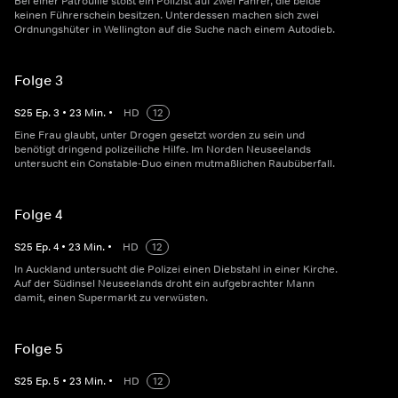
Bei einer Patrouille stößt ein Polizist auf zwei Fahrer, die beide
keinen Führerschein besitzen. Unterdessen machen sich zwei
Ordnungshüter in Wellington auf die Suche nach einem Autodieb.
Folge 3
S
25
Ep.
3
•
23
Min.
•
HD
12
Eine Frau glaubt, unter Drogen gesetzt worden zu sein und
benötigt dringend polizeiliche Hilfe. Im Norden Neuseelands
untersucht ein Constable-Duo einen mutmaßlichen Raubüberfall.
Folge 4
S
25
Ep.
4
•
23
Min.
•
HD
12
In Auckland untersucht die Polizei einen Diebstahl in einer Kirche.
Auf der Südinsel Neuseelands droht ein aufgebrachter Mann
damit, einen Supermarkt zu verwüsten.
Folge 5
S
25
Ep.
5
•
23
Min.
•
HD
12