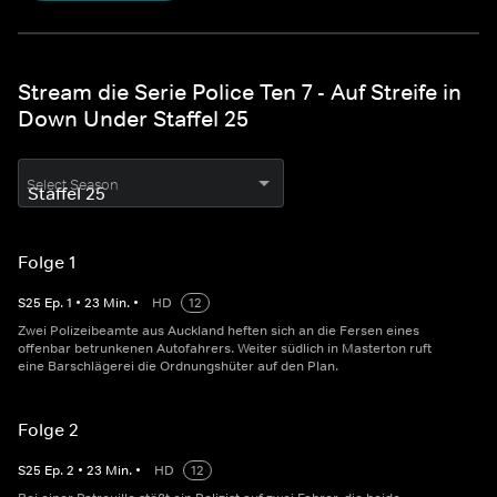
Stream die Serie Police Ten 7 - Auf Streife in
Down Under Staffel 25
Select Season
Folge 1
S
25
Ep.
1
•
23
Min.
•
HD
12
Zwei Polizeibeamte aus Auckland heften sich an die Fersen eines
offenbar betrunkenen Autofahrers. Weiter südlich in Masterton ruft
eine Barschlägerei die Ordnungshüter auf den Plan.
Folge 2
S
25
Ep.
2
•
23
Min.
•
HD
12