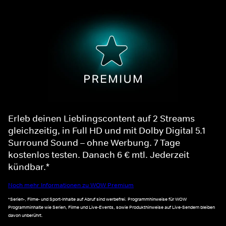
Erleb deinen Lieblingscontent auf 2 Streams
gleichzeitig, in Full HD und mit Dolby Digital 5.1
Surround Sound – ohne Werbung. 7 Tage
kostenlos testen. Danach 6 € mtl. Jederzeit
kündbar.*
Noch mehr Informationen zu WOW Premium
*Serien-, Filme- und Sport-Inhalte auf Abruf sind werbefrei. Programmhinweise für WOW
Programminhalte wie Serien, Filme und Live-Events, sowie Produkthinweise auf Live-Sendern bleiben
davon unberührt.