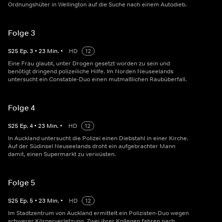
Ordnungshüter in Wellington auf die Suche nach einem Autodieb.
Folge 3
S
25
Ep.
3
•
23
Min.
•
HD
12
Eine Frau glaubt, unter Drogen gesetzt worden zu sein und
benötigt dringend polizeiliche Hilfe. Im Norden Neuseelands
untersucht ein Constable-Duo einen mutmaßlichen Raubüberfall.
Folge 4
S
25
Ep.
4
•
23
Min.
•
HD
12
In Auckland untersucht die Polizei einen Diebstahl in einer Kirche.
Auf der Südinsel Neuseelands droht ein aufgebrachter Mann
damit, einen Supermarkt zu verwüsten.
Folge 5
S
25
Ep.
5
•
23
Min.
•
HD
12
Im Stadtzentrum von Auckland ermittelt ein Polizisten-Duo wegen
schwerer Körperverletzung. Zwei ihrer Kollegen fahren nach