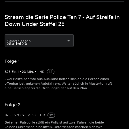
Stream die Serie Police Ten 7 - Auf Streife in
Down Under Staffel 25
Select Season
Folge 1
S
25
Ep.
1
•
23
Min.
•
HD
12
Zwei Polizeibeamte aus Auckland heften sich an die Fersen eines
offenbar betrunkenen Autofahrers. Weiter südlich in Masterton ruft
eine Barschlägerei die Ordnungshüter auf den Plan.
Folge 2
S
25
Ep.
2
•
23
Min.
•
HD
12
Bei einer Patrouille stößt ein Polizist auf zwei Fahrer, die beide
keinen Führerschein besitzen. Unterdessen machen sich zwei