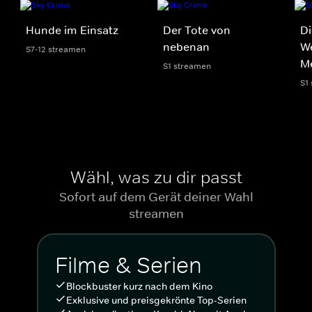
Hunde im Einsatz
Der Tote von
Di
nebenan
We
S7-12 streamen
M
S1 streamen
S1
Wähl, was zu dir passt
Sofort auf dem Gerät deiner Wahl
streamen
Filme & Serien
Blockbuster kurz nach dem Kino
Exklusive und preisgekrönte Top-Serien