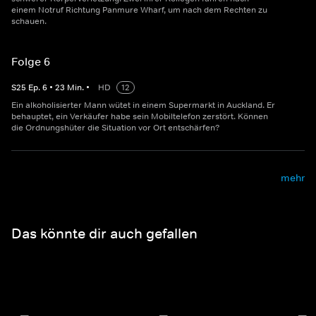
einem Notruf Richtung Panmure Wharf, um nach dem Rechten zu
schauen.
Folge 6
S
25
Ep.
6
•
23
Min.
•
HD
12
Ein alkoholisierter Mann wütet in einem Supermarkt in Auckland. Er
behauptet, ein Verkäufer habe sein Mobiltelefon zerstört. Können
die Ordnungshüter die Situation vor Ort entschärfen?
mehr
Das könnte dir auch gefallen