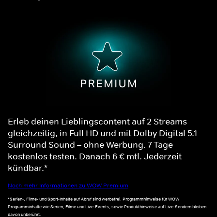
Erleb deinen Lieblingscontent auf 2 Streams
gleichzeitig, in Full HD und mit Dolby Digital 5.1
Surround Sound – ohne Werbung. 7 Tage
kostenlos testen. Danach 6 € mtl. Jederzeit
kündbar.*
Noch mehr Informationen zu WOW Premium
*Serien-, Filme- und Sport-Inhalte auf Abruf sind werbefrei. Programmhinweise für WOW
Programminhalte wie Serien, Filme und Live-Events, sowie Produkthinweise auf Live-Sendern bleiben
davon unberührt.