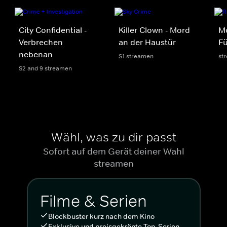
City Confidential -
Killer Clown - Mord
Mo
Verbrechen
an der Haustür
Fü
nebenan
S1 streamen
st
S2 and 9 streamen
Wähl, was zu dir passt
Sofort auf dem Gerät deiner Wahl
streamen
Filme & Serien
Blockbuster kurz nach dem Kino
Exklusive und preisgekrönte Top-Serien