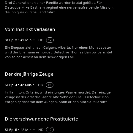
Drei Generationen einer Familie werden brutal getötet. Für
Detective Mike Eastham beginnt eine nervenaufreibende Mission,
die ihn quer durchs Land führt.
Vom Instinkt verlassen
S
1
Ep.
3
•
42
Min.
•
HD
12
Ein Ehepaar zieht nach Calgary, Alberta. Nur einen Monat später
wird der Ehemann ermordet. Detective Thomas Barrow berichtet
von seiner Arbeit an dem schwierigen Fall.
Der dreijährige Zeuge
S
1
Ep.
4
•
42
Min.
•
HD
12
In Hamilton, Ontario, wird ein junges Paar ermordet. Der einzige
Zeuge ist der erst drei Jahre alte Sohn der Frau. Detective Don
Forgan spricht mit dem Jungen. Kann er den Mord aufklären?
Die verschwundene Prostituierte
S
1
Ep.
5
•
42
Min.
•
HD
12