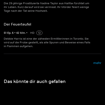
Die 29-jährige Prostituierte Nadine Taylor aus Halifax fürchtet um
ihr Leben. Kurz darauf wird sie vermisst. Ihr Mörder feiert wenige
Tage nach der Tat seine Hochzeit.
Der Feuerteufel
S
1
Ep.
6
•
42
Min.
•
HD
12
Debbie Harris ist eine der zähesten Ermittlerinnen in Toronto. Sie
wird auf die Probe gestellt, als alle Spuren und Beweise eines Falls
in Flammen aufgehen.
mehr
Das könnte dir auch gefallen