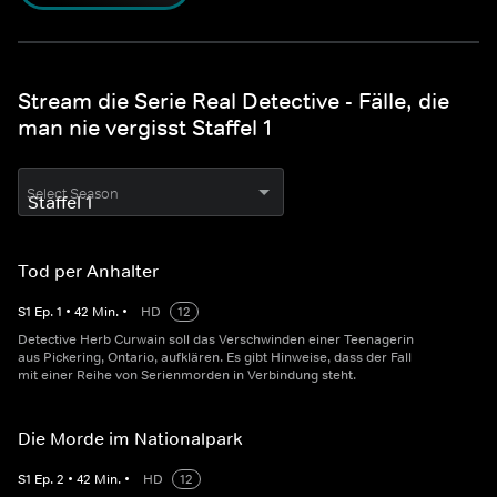
Stream die Serie Real Detective - Fälle, die
man nie vergisst Staffel 1
Select Season
Tod per Anhalter
S
1
Ep.
1
•
42
Min.
•
HD
12
Detective Herb Curwain soll das Verschwinden einer Teenagerin
aus Pickering, Ontario, aufklären. Es gibt Hinweise, dass der Fall
mit einer Reihe von Serienmorden in Verbindung steht.
Die Morde im Nationalpark
S
1
Ep.
2
•
42
Min.
•
HD
12