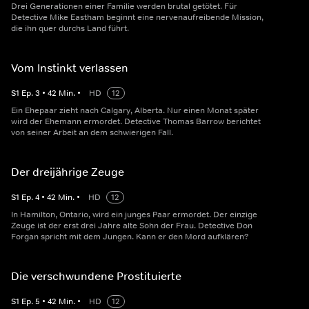
Drei Generationen einer Familie werden brutal getötet. Für
Detective Mike Eastham beginnt eine nervenaufreibende Mission,
die ihn quer durchs Land führt.
Vom Instinkt verlassen
S
1
Ep.
3
•
42
Min.
•
HD
12
Ein Ehepaar zieht nach Calgary, Alberta. Nur einen Monat später
wird der Ehemann ermordet. Detective Thomas Barrow berichtet
von seiner Arbeit an dem schwierigen Fall.
Der dreijährige Zeuge
S
1
Ep.
4
•
42
Min.
•
HD
12
In Hamilton, Ontario, wird ein junges Paar ermordet. Der einzige
Zeuge ist der erst drei Jahre alte Sohn der Frau. Detective Don
Forgan spricht mit dem Jungen. Kann er den Mord aufklären?
Die verschwundene Prostituierte
S
1
Ep.
5
•
42
Min.
•
HD
12