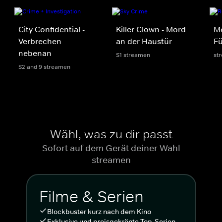
City Confidential -
Killer Clown - Mord
Mo
Verbrechen
an der Haustür
Fü
nebenan
S1 streamen
st
S2 and 9 streamen
Wähl, was zu dir passt
Sofort auf dem Gerät deiner Wahl
streamen
Filme & Serien
Blockbuster kurz nach dem Kino
Exklusive und preisgekrönte Top-Serien