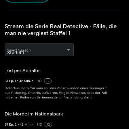
Stream die Serie Real Detective - Fälle, die
man nie vergisst Staffel 1
Select Season
Tod per Anhalter
S
1
Ep.
1
•
42
Min.
•
HD
12
Detective Herb Curwain soll das Verschwinden einer Teenagerin
aus Pickering, Ontario, aufklären. Es gibt Hinweise, dass der Fall
mit einer Reihe von Serienmorden in Verbindung steht.
Die Morde im Nationalpark
S
1
Ep.
2
•
42
Min.
•
HD
12