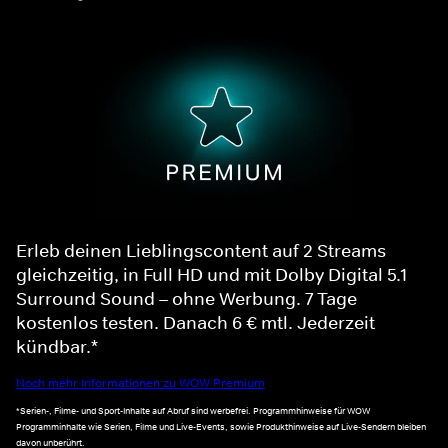
Erleb deinen Lieblingscontent auf 2 Streams
gleichzeitig, in Full HD und mit Dolby Digital 5.1
Surround Sound – ohne Werbung. 7 Tage
kostenlos testen. Danach 6 € mtl. Jederzeit
kündbar.*
Noch mehr Informationen zu WOW Premium
*Serien-, Filme- und Sport-Inhalte auf Abruf sind werbefrei. Programmhinweise für WOW
Programminhalte wie Serien, Filme und Live-Events, sowie Produkthinweise auf Live-Sendern bleiben
davon unberührt.