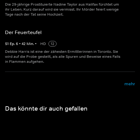
Die 29-jährige Prostituierte Nadine Taylor aus Halifax fürchtet um
ihr Leben. Kurz darauf wird sie vermisst. Ihr Mörder feiert wenige
Tage nach der Tat seine Hochzeit.
Der Feuerteufel
S
1
Ep.
6
•
42
Min.
•
HD
12
Debbie Harris ist eine der zähesten Ermittlerinnen in Toronto. Sie
wird auf die Probe gestellt, als alle Spuren und Beweise eines Falls
in Flammen aufgehen.
mehr
Das könnte dir auch gefallen