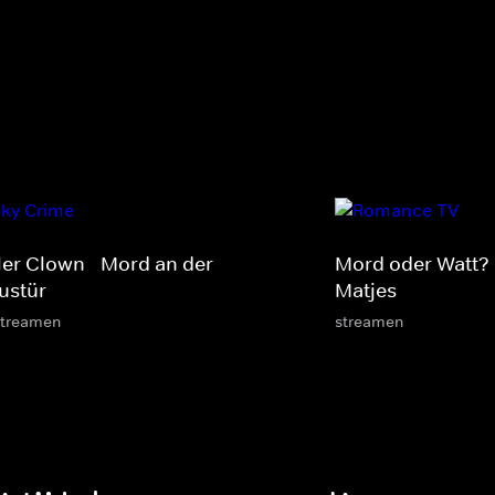
ller Clown - Mord an der
Mord oder Watt? 
ustür
Matjes
streamen
streamen