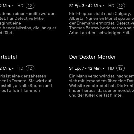
2
Min.
•
HD
12
S
1
Ep.
3
•
42
Min.
•
HD
12
ationen einer Familie werden
Ein Ehepaar zieht nach Calgary,
tet. Für Detective Mike
Alberta. Nur einen Monat später 
ginnt eine
der Ehemann ermordet. Detectiv
eibende Mission, die ihn quer
Thomas Barrow berichtet von sei
 führt.
Arbeit an dem schwierigen Fall.
rteufel
Der Dexter-Mörder
2
Min.
•
HD
12
S
1
Ep.
7
•
42
Min.
•
HD
12
is ist eine der zähesten
Ein Mann verschwindet, nachdem
nen in Toronto. Sie wird auf
sich mit jemandem über eine Dat
estellt, als alle Spuren und
Website verabredet hat. Die Ermit
nes Falls in Flammen
finden heraus, dass er ermordet 
und der Killer die Tat filmte.