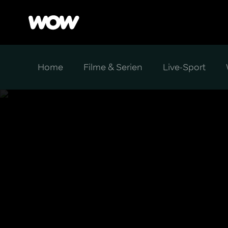
Home
Filme & Serien
Live-Sport