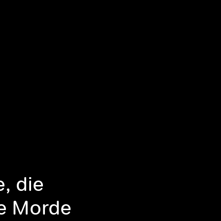
e, die
ie Morde