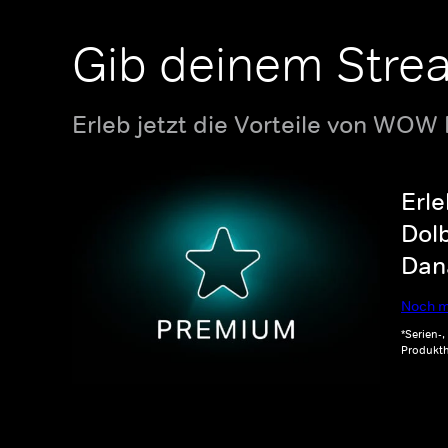
Gib deinem Stre
Erleb jetzt die Vorteile von WOW
Erle
Dolb
Dana
Noch m
*Serien-
Produkth