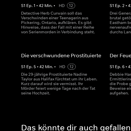
S
1
Ep.
1
•
42
Min.
•
HD
12
S
1
Ep.
2
•
4
Detective Herb Curwain soll das
Drei Gener
Verschwinden einer Teenagerin aus
brutal getö
Pickering, Ontario, aufklären. Es gibt
Eastham be
Hinweise, dass der Fall mit einer Reihe
nervenaufr
von Serienmorden in Verbindung steht.
durchs Land
Die verschwundene Prostituierte
Der Feue
S
1
Ep.
5
•
42
Min.
•
HD
12
S
1
Ep.
6
•
4
Die 29-jährige Prostituierte Nadine
Debbie Harr
Taylor aus Halifax fürchtet um ihr Leben.
Ermittlerin
Kurz darauf wird sie vermisst. Ihr
die Probe g
Mörder feiert wenige Tage nach der Tat
Beweise ei
seine Hochzeit.
aufgehen.
Das könnte dir auch gefallen