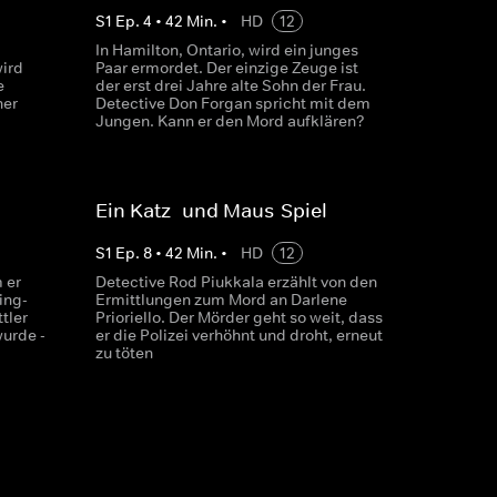
S
1
Ep.
4
•
42
Min.
•
HD
12
In Hamilton, Ontario, wird ein junges
wird
Paar ermordet. Der einzige Zeuge ist
e
der erst drei Jahre alte Sohn der Frau.
ner
Detective Don Forgan spricht mit dem
Jungen. Kann er den Mord aufklären?
Ein Katz- und Maus-Spiel
S
1
Ep.
8
•
42
Min.
•
HD
12
 er
Detective Rod Piukkala erzählt von den
ing-
Ermittlungen zum Mord an Darlene
tler
Prioriello. Der Mörder geht so weit, dass
wurde -
er die Polizei verhöhnt und droht, erneut
zu töten