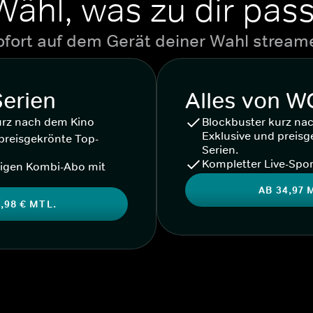
Wähl, was zu dir pass
ofort auf dem Gerät deiner Wahl stream
Serien
Alles von 
urz nach dem Kino
Blockbuster kurz na
Exklusive und preisg
preisgekrönte Top-
Serien.
Kompletter Live-Spor
igen Kombi-Abo mit
AB 34,97 
,98 € MTL.