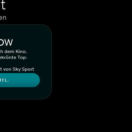
t
en
WOW
ch dem Kino.
ekrönte Top-
t von Sky Sport
MTL.