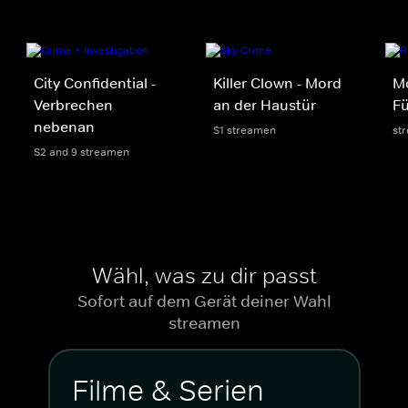
City Confidential -
Killer Clown - Mord
Mo
Verbrechen
an der Haustür
Fü
nebenan
S1 streamen
st
S2 and 9 streamen
Wähl, was zu dir passt
Sofort auf dem Gerät deiner Wahl
streamen
Filme & Serien