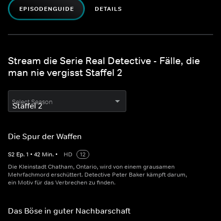
EPISODENGUIDE
DETAILS
Stream die Serie Real Detective - Fälle, die
man nie vergisst Staffel 2
Select Season
Die Spur der Waffen
S
2
Ep.
1
•
42
Min.
•
HD
12
Die Kleinstadt Chatham, Ontario, wird von einem grausamen
Mehrfachmord erschüttert. Detective Peter Baker kämpft darum,
ein Motiv für das Verbrechen zu finden.
Das Böse in guter Nachbarschaft