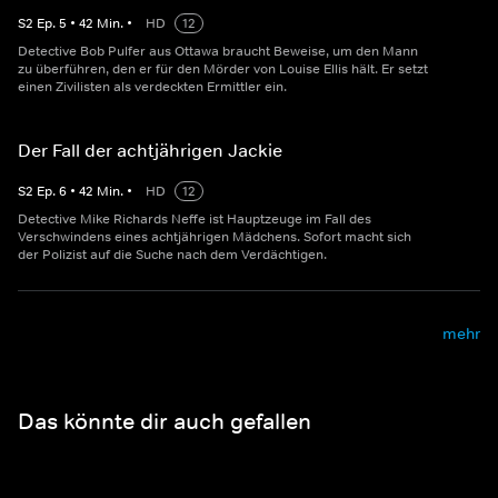
S
2
Ep.
5
•
42
Min.
•
HD
12
Detective Bob Pulfer aus Ottawa braucht Beweise, um den Mann
zu überführen, den er für den Mörder von Louise Ellis hält. Er setzt
einen Zivilisten als verdeckten Ermittler ein.
Der Fall der achtjährigen Jackie
S
2
Ep.
6
•
42
Min.
•
HD
12
Detective Mike Richards Neffe ist Hauptzeuge im Fall des
Verschwindens eines achtjährigen Mädchens. Sofort macht sich
der Polizist auf die Suche nach dem Verdächtigen.
mehr
Das könnte dir auch gefallen