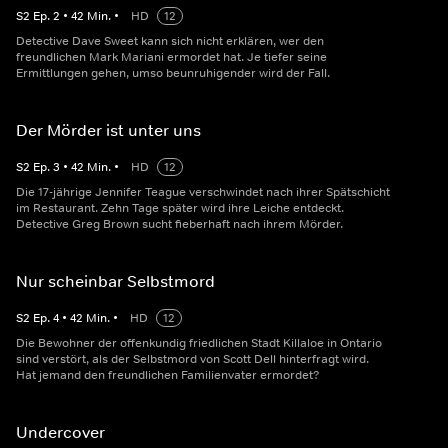
S
2
Ep.
2
•
42
Min.
•
HD
12
Detective Dave Sweet kann sich nicht erklären, wer den
freundlichen Mark Mariani ermordet hat. Je tiefer seine
Ermittlungen gehen, umso beunruhigender wird der Fall.
Der Mörder ist unter uns
S
2
Ep.
3
•
42
Min.
•
HD
12
Die 17-jährige Jennifer Teague verschwindet nach ihrer Spätschicht
im Restaurant. Zehn Tage später wird ihre Leiche entdeckt.
Detective Greg Brown sucht fieberhaft nach ihrem Mörder.
Nur scheinbar Selbstmord
S
2
Ep.
4
•
42
Min.
•
HD
12
Die Bewohner der offenkundig friedlichen Stadt Killaloe in Ontario
sind verstört, als der Selbstmord von Scott Dell hinterfragt wird.
Hat jemand den freundlichen Familienvater ermordet?
Undercover