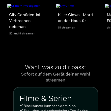
City Confidential -
Killer Clown - Mord
Mo
Verbrechen
an der Haustür
Fü
nebenan
S1 streamen
st
S2 and 9 streamen
Wähl, was zu dir passt
Sofort auf dem Gerät deiner Wahl
streamen
Filme & Serien
Blockbuster kurz nach dem Kino
Exklusive und preisgekrönte Top-Serien