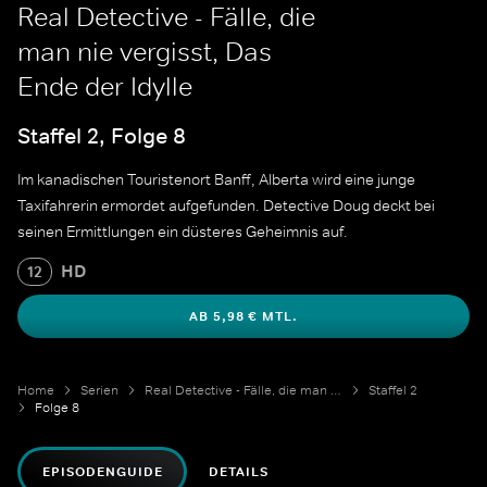
Real Detective - Fälle, die
man nie vergisst, Das
Ende der Idylle
Staffel 2, Folge 8
Im kanadischen Touristenort Banff, Alberta wird eine junge
Taxifahrerin ermordet aufgefunden. Detective Doug deckt bei
seinen Ermittlungen ein düsteres Geheimnis auf.
HD
12
AB 5,98 € MTL.
Home
Serien
Real Detective - Fälle, die man nie vergisst
Staffel 2
Folge 8
EPISODENGUIDE
DETAILS