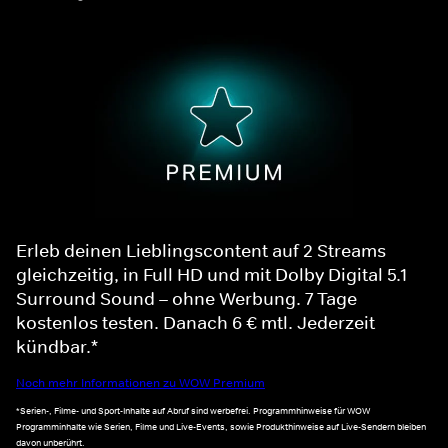
Erleb deinen Lieblingscontent auf 2 Streams
gleichzeitig, in Full HD und mit Dolby Digital 5.1
Surround Sound – ohne Werbung. 7 Tage
kostenlos testen. Danach 6 € mtl. Jederzeit
kündbar.*
Noch mehr Informationen zu WOW Premium
*Serien-, Filme- und Sport-Inhalte auf Abruf sind werbefrei. Programmhinweise für WOW
Programminhalte wie Serien, Filme und Live-Events, sowie Produkthinweise auf Live-Sendern bleiben
davon unberührt.