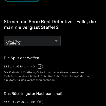
Stream die Serie Real Detective - Fälle, die
man nie vergisst Staffel 2
Select Season
Die Spur der Waffen
S
2
Ep.
1
•
42
Min.
•
HD
12
Die Kleinstadt Chatham, Ontario, wird von einem grausamen
Mehrfachmord erschüttert. Detective Peter Baker kämpft darum,
ein Motiv für das Verbrechen zu finden.
Das Böse in guter Nachbarschaft
S
2
Ep.
2
•
42
Min.
•
HD
12