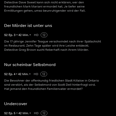
Detective Dave Sweet kann sich nicht erklären, wer den
freundlichen Mark Mariani ermordet hat. Je tiefer seine
Ermittlungen gehen, umso beunruhigender wird der Fall.
Der Mörder ist unter uns
S
2
Ep.
3
•
42
Min.
•
HD
12
Die 17-jährige Jennifer Teague verschwindet nach ihrer Spätschicht
im Restaurant. Zehn Tage später wird ihre Leiche entdeckt.
Detective Greg Brown sucht fieberhaft nach ihrem Mörder.
Nur scheinbar Selbstmord
S
2
Ep.
4
•
42
Min.
•
HD
12
Die Bewohner der offenkundig friedlichen Stadt Killaloe in Ontario
sind verstört, als der Selbstmord von Scott Dell hinterfragt wird.
Hat jemand den freundlichen Familienvater ermordet?
Undercover
S
2
Ep.
5
•
42
Min.
•
HD
12