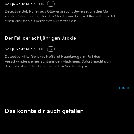
S
2
Ep.
5
•
42
Min.
•
HD
12
Detective Bob Pulfer aus Ottawa braucht Beweise, um den Mann
zu überführen, den er für den Mörder von Louise Ellis hält. Er setzt
einen Zivilisten als verdeckten Ermittler ein.
Der Fall der achtjährigen Jackie
S
2
Ep.
6
•
42
Min.
•
HD
12
Detective Mike Richards Neffe ist Hauptzeuge im Fall des
Verschwindens eines achtjährigen Mädchens. Sofort macht sich
der Polizist auf die Suche nach dem Verdächtigen.
mehr
Das könnte dir auch gefallen