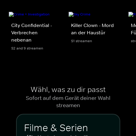
City Confidential -
Killer Clown - Mord
Mo
Verbrechen
an der Haustür
Fü
nebenan
S1 streamen
st
S2 and 9 streamen
Wähl, was zu dir passt
Sofort auf dem Gerät deiner Wahl
streamen
Filme & Serien