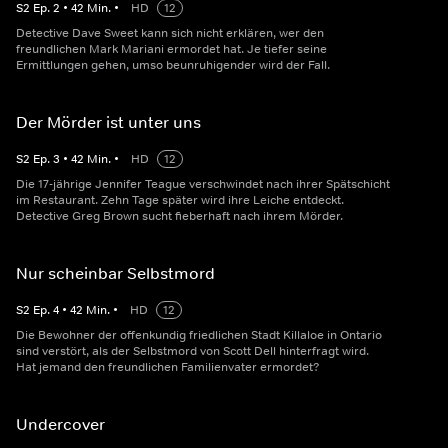
S
2
Ep.
2
•
42
Min.
•
HD
12
Detective Dave Sweet kann sich nicht erklären, wer den
freundlichen Mark Mariani ermordet hat. Je tiefer seine
Ermittlungen gehen, umso beunruhigender wird der Fall.
Der Mörder ist unter uns
S
2
Ep.
3
•
42
Min.
•
HD
12
Die 17-jährige Jennifer Teague verschwindet nach ihrer Spätschicht
im Restaurant. Zehn Tage später wird ihre Leiche entdeckt.
Detective Greg Brown sucht fieberhaft nach ihrem Mörder.
Nur scheinbar Selbstmord
S
2
Ep.
4
•
42
Min.
•
HD
12
Die Bewohner der offenkundig friedlichen Stadt Killaloe in Ontario
sind verstört, als der Selbstmord von Scott Dell hinterfragt wird.
Hat jemand den freundlichen Familienvater ermordet?
Undercover