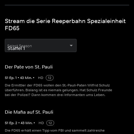
Stream die Serie Reeperbahn Spezialeinheit
FD65
Select Season
Der Pate von St. Pauli
S
1
Ep.
1
•
43
Min.
•
HD
12
Die Ermittler der FD65 wollen den St.-Pauli-Paten Wilfrid Schulz
überführen. Bislang ist es niemals gelungen. Hat Schulz Freunde
bei der Polizei? Dann kommen drei Informanten ums Leben.
Die Mafia auf St. Pauli
S
1
Ep.
2
•
43
Min.
•
HD
12
Die FD65 erhält einen Tipp vom FBI und sammelt zahlreiche