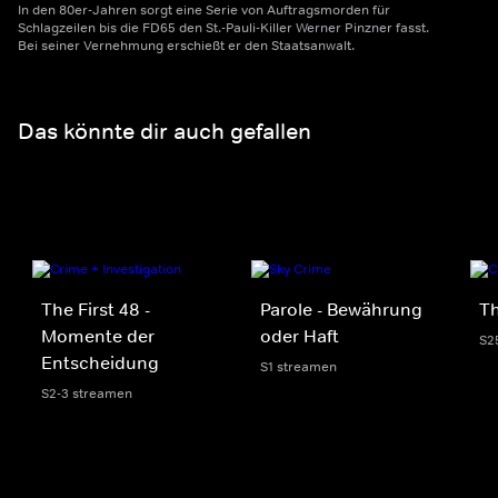
In den 80er-Jahren sorgt eine Serie von Auftragsmorden für
Schlagzeilen bis die FD65 den St.-Pauli-Killer Werner Pinzner fasst.
Bei seiner Vernehmung erschießt er den Staatsanwalt.
Das könnte dir auch gefallen
The First 48 -
Parole - Bewährung
Th
Momente der
oder Haft
S2
Entscheidung
S1 streamen
S2-3 streamen