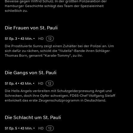
Beweise gegen Wilfrid Schulz. In der größten Polizeiaktion der
Hamburger Geschichte schlägt das Team der Spezialeinheit
schließlich zu.
Die Frauen von St. Pauli
S
1
Ep.
3
•
43
Min.
•
HD
12
Die Prostituierte Sunny zeigt einen Zuhälter bei der Polizei an. Um
sich dafür zu rächen, schickt die "Nutella"-Bande ihren Schläger
Thomas Born, genannt "Karate-Tommy", zu ihr.
Die Gangs von St. Pauli
S
1
Ep.
4
•
43
Min.
•
HD
12
Die Hells Angels verbreiten mit Schutzgelderpressung Angst und
Schrecken, doch ihre Opfer schweigen. FD65-Chef Wolfgang Sielaff
entwickelt das erste Zeugenschutzprogramm in Deutschland.
Die Schlacht um St. Pauli
S
1
Ep.
5
•
43
Min.
•
HD
12