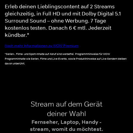
Erleb deinen Lieblingscontent auf 2 Streams
gleichzeitig, in Full HD und mit Dolby Digital 5.1
Surround Sound – ohne Werbung. 7 Tage
kostenlos testen. Danach 6 € mtl. Jederzeit
kündbar.*
Noch mehr Informationen zu WOW Premium
*Serien-, Filme- und Sport-Inhalte auf Abruf sind werbefrei. Programmhinweise für WOW
Programminhalte wie Serien, Filme und Live-Events, sowie Produkthinweise auf Live-Sendern bleiben
davon unberührt.
Stream auf dem Gerät
deiner Wahl
Fernseher, Laptop, Handy -
stream, womit du möchtest.