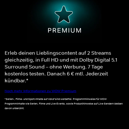
Erleb deinen Lieblingscontent auf 2 Streams
gleichzeitig, in Full HD und mit Dolby Digital 5.1
Surround Sound – ohne Werbung. 7 Tage
kostenlos testen. Danach 6 € mtl. Jederzeit
kündbar.*
Noch mehr Informationen zu WOW Premium
*Serien-, Filme- und Sport-Inhalte auf Abruf sind werbefrei. Programmhinweise für WOW
Programminhalte wie Serien, Filme und Live-Events, sowie Produkthinweise auf Live-Sendern bleiben
davon unberührt.