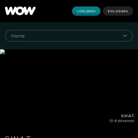
LOSLEGEN
EINLOGGEN
S.W.A.T.
S1-8 streamen