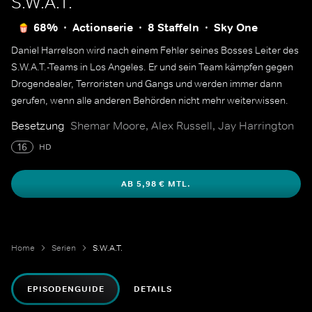
S.W.A.T.
68%
Actionserie
8 Staffeln
Sky One
Daniel Harrelson wird nach einem Fehler seines Bosses Leiter des
S.W.A.T.-Teams in Los Angeles. Er und sein Team kämpfen gegen
Drogendealer, Terroristen und Gangs und werden immer dann
gerufen, wenn alle anderen Behörden nicht mehr weiterwissen.
Besetzung
Shemar Moore, Alex Russell, Jay Harrington
16
HD
AB 5,98 € MTL.
Home
Serien
S.W.A.T.
EPISODENGUIDE
DETAILS