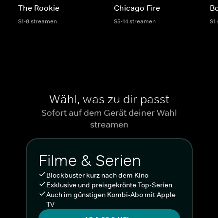
The Rookie
Chicago Fire
Bo
S1-8 streamen
S5-14 streamen
S1
Wähl, was zu dir passt
Sofort auf dem Gerät deiner Wahl
streamen
Filme & Serien
Blockbuster kurz nach dem Kino
Exklusive und preisgekrönte Top-Serien
Auch im günstigen Kombi-Abo mit Apple
TV