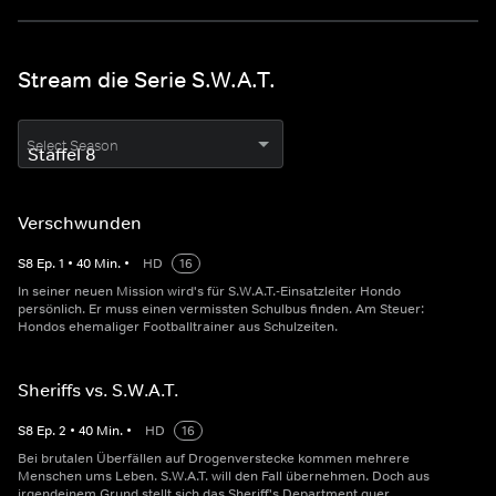
Stream die Serie S.W.A.T.
Select Season
Verschwunden
S
8
Ep.
1
•
40
Min.
•
HD
16
In seiner neuen Mission wird's für S.W.A.T.-Einsatzleiter Hondo
persönlich. Er muss einen vermissten Schulbus finden. Am Steuer:
Hondos ehemaliger Footballtrainer aus Schulzeiten.
Sheriffs vs. S.W.A.T.
S
8
Ep.
2
•
40
Min.
•
HD
16
Bei brutalen Überfällen auf Drogenverstecke kommen mehrere
Menschen ums Leben. S.W.A.T. will den Fall übernehmen. Doch aus
irgendeinem Grund stellt sich das Sheriff's Department quer.