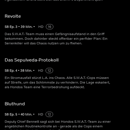
Revolte
S
8
Ep.
3
•
39
Min.
•
HD
16
Das S.W.A.T.-Team muss einen Gefängnisaufstand in den Griff
bekommen. Doch dahinter steckt offenbar ein perfider Plan: Ein
Serienkiller will das Chaos nutzen um zu fliehen.
Das Sepulveda-Protokoll
S
8
Ep.
4
•
38
Min.
•
HD
12
Ein Stromausfall stürzt L.A. ins Chaos. Alle S.W.A.T.-Cops müssen
auf Streife, um das Schlimmste zu verhindern. Die Lage eskaliert,
als Hondos Team eine Terrorbedrohung aufdeckt.
Bluthund
S
8
Ep.
5
•
40
Min.
•
HD
12
Deputy Chief Bennett sagt sich bei Hondos S.W.A.T.-Team zu einer
angeblichen Routinekontrolle an - gerade als die Cops einem