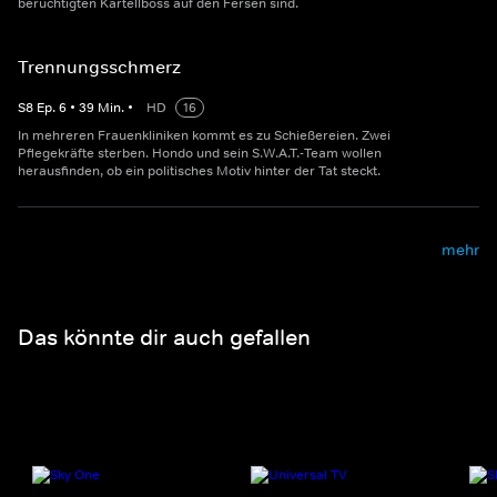
berüchtigten Kartellboss auf den Fersen sind.
Trennungsschmerz
S
8
Ep.
6
•
39
Min.
•
HD
16
In mehreren Frauenkliniken kommt es zu Schießereien. Zwei
Pflegekräfte sterben. Hondo und sein S.W.A.T.-Team wollen
herausfinden, ob ein politisches Motiv hinter der Tat steckt.
mehr
Das könnte dir auch gefallen