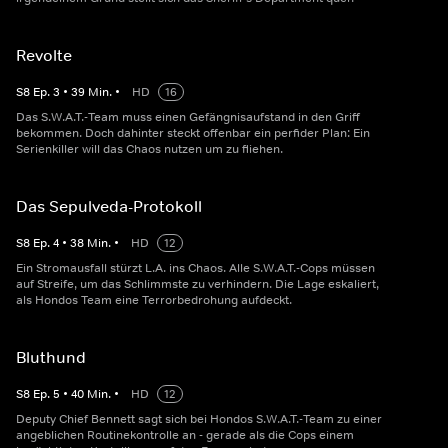
Revolte
S
8
Ep.
3
•
39
Min.
•
HD
16
Das S.W.A.T.-Team muss einen Gefängnisaufstand in den Griff
bekommen. Doch dahinter steckt offenbar ein perfider Plan: Ein
Serienkiller will das Chaos nutzen um zu fliehen.
Das Sepulveda-Protokoll
S
8
Ep.
4
•
38
Min.
•
HD
12
Ein Stromausfall stürzt L.A. ins Chaos. Alle S.W.A.T.-Cops müssen
auf Streife, um das Schlimmste zu verhindern. Die Lage eskaliert,
als Hondos Team eine Terrorbedrohung aufdeckt.
Bluthund
S
8
Ep.
5
•
40
Min.
•
HD
12
Deputy Chief Bennett sagt sich bei Hondos S.W.A.T.-Team zu einer
angeblichen Routinekontrolle an - gerade als die Cops einem