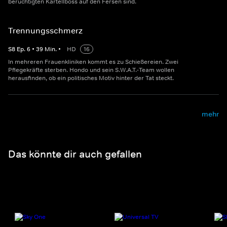
berüchtigten Kartellboss auf den Fersen sind.
Trennungsschmerz
S
8
Ep.
6
•
39
Min.
•
HD
16
In mehreren Frauenkliniken kommt es zu Schießereien. Zwei
Pflegekräfte sterben. Hondo und sein S.W.A.T.-Team wollen
herausfinden, ob ein politisches Motiv hinter der Tat steckt.
mehr
Das könnte dir auch gefallen