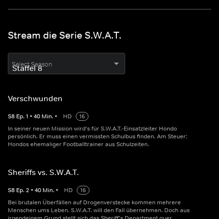
Stream die Serie S.W.A.T.
Select Season
Verschwunden
S
8
Ep.
1
•
40
Min.
•
HD
16
In seiner neuen Mission wird's für S.W.A.T.-Einsatzleiter Hondo
persönlich. Er muss einen vermissten Schulbus finden. Am Steuer:
Hondos ehemaliger Footballtrainer aus Schulzeiten.
Sheriffs vs. S.W.A.T.
S
8
Ep.
2
•
40
Min.
•
HD
16
Bei brutalen Überfällen auf Drogenverstecke kommen mehrere
Menschen ums Leben. S.W.A.T. will den Fall übernehmen. Doch aus
irgendeinem Grund stellt sich das Sheriff's Department quer.