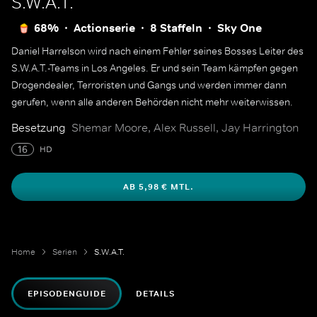
S.W.A.T.
68%
Actionserie
8 Staffeln
Sky One
Daniel Harrelson wird nach einem Fehler seines Bosses Leiter des
S.W.A.T.-Teams in Los Angeles. Er und sein Team kämpfen gegen
Drogendealer, Terroristen und Gangs und werden immer dann
gerufen, wenn alle anderen Behörden nicht mehr weiterwissen.
Besetzung
Shemar Moore, Alex Russell, Jay Harrington
16
HD
AB 5,98 € MTL.
Home
Serien
S.W.A.T.
EPISODENGUIDE
DETAILS