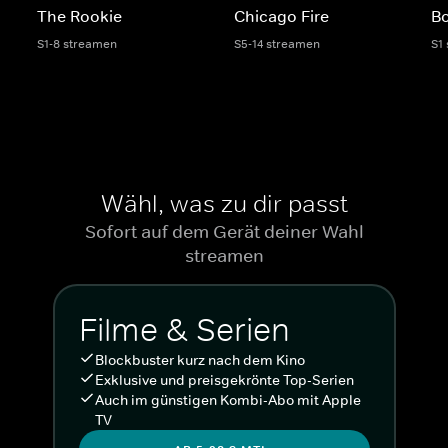
The Rookie
Chicago Fire
Bo
S1-8 streamen
S5-14 streamen
S1
Wähl, was zu dir passt
Sofort auf dem Gerät deiner Wahl
streamen
Filme & Serien
Blockbuster kurz nach dem Kino
Exklusive und preisgekrönte Top-Serien
Auch im günstigen Kombi-Abo mit Apple
TV