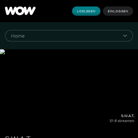
LOSLEGEN
EINLOGGEN
S.W.A.T.
S1-8 streamen