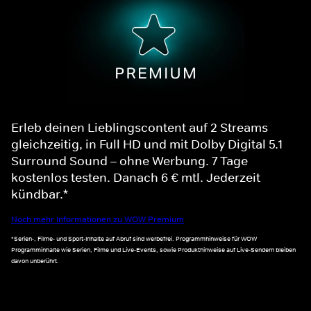
Erleb deinen Lieblingscontent auf 2 Streams
gleichzeitig, in Full HD und mit Dolby Digital 5.1
Surround Sound – ohne Werbung. 7 Tage
kostenlos testen. Danach 6 € mtl. Jederzeit
kündbar.*
Noch mehr Informationen zu WOW Premium
*Serien-, Filme- und Sport-Inhalte auf Abruf sind werbefrei. Programmhinweise für WOW
Programminhalte wie Serien, Filme und Live-Events, sowie Produkthinweise auf Live-Sendern bleiben
davon unberührt.