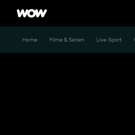
Home
Filme & Serien
Live-Sport