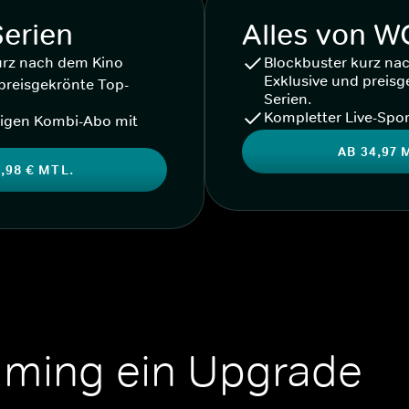
Serien
Alles von 
urz nach dem Kino
Blockbuster kurz na
Exklusive und preisg
preisgekrönte Top-
Serien.
Kompletter Live-Spor
igen Kombi-Abo mit
AB 34,97 
,98 € MTL.
aming ein Upgrade