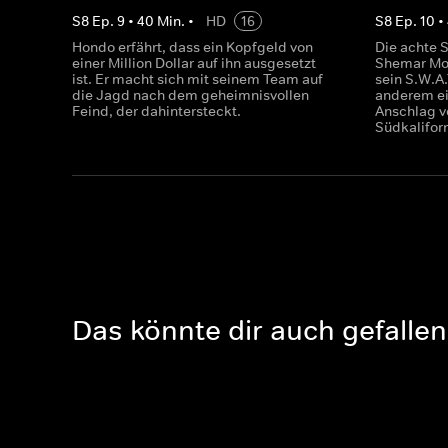
S
8
Ep.
9
•
40
Min.
•
HD
16
S
8
Ep.
10
•
Hondo erfährt, dass ein Kopfgeld von
Die achte S
einer Million Dollar auf ihn ausgesetzt
Shemar Moo
ist. Er macht sich mit seinem Team auf
sein S.W.A
die Jagd nach dem geheimnisvollen
anderem ei
Feind, der dahintersteckt.
Anschlag v
Südkalifor
Das könnte dir auch gefallen