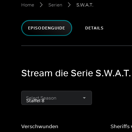
Home
Serien
S.W.A.T.
EPISODENGUIDE
DETAILS
Stream die Serie S.W.A.T.
Select Season
Verschwunden
Sheriffs 