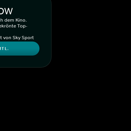
WOW
ch dem Kino.
ekrönte Top-
t von Sky Sport
MTL.