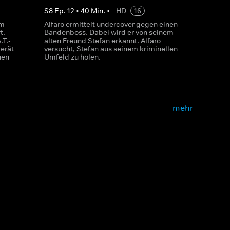
S
8
Ep.
12
•
40
Min.
•
HD
16
em
Alfaro ermittelt undercover gegen einen
t.
Bandenboss. Dabei wird er von seinem
.T.-
alten Freund Stefan erkannt. Alfaro
erät
versucht, Stefan aus seinem kriminellen
hen
Umfeld zu holen.
mehr