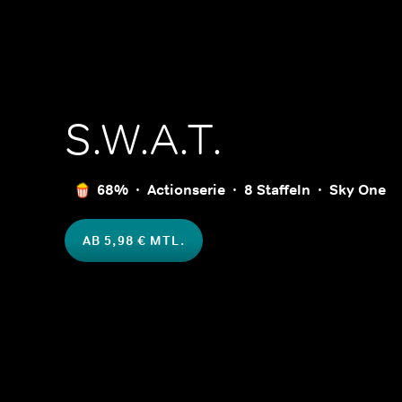
S.W.A.T.
68%
Actionserie
8 Staffeln
Sky One
AB 5,98 € MTL.