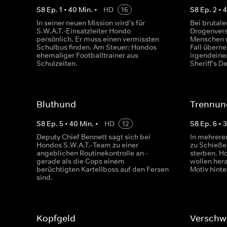
S
8
Ep.
1
•
40
Min.
•
HD
16
S
8
Ep.
2
•
In seiner neuen Mission wird's für
Bei brutale
S.W.A.T.-Einsatzleiter Hondo
Drogenver
persönlich. Er muss einen vermissten
Menschen u
Schulbus finden. Am Steuer: Hondos
Fall übern
ehemaliger Footballtrainer aus
irgendeine
Schulzeiten.
Sheriff's D
Bluthund
Trennun
S
8
Ep.
5
•
40
Min.
•
HD
12
S
8
Ep.
6
•
Deputy Chief Bennett sagt sich bei
In mehrere
Hondos S.W.A.T.-Team zu einer
zu Schieße
angeblichen Routinekontrolle an -
sterben. H
gerade als die Cops einem
wollen hera
berüchtigten Kartellboss auf den Fersen
Motiv hinte
sind.
Kopfgeld
Verschw