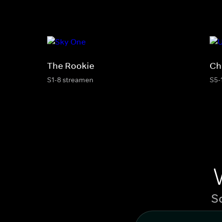
The Rookie
Ch
S1-8 streamen
S5-
S