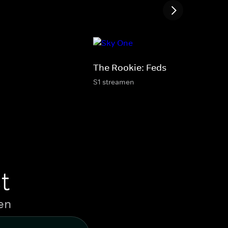
The Rookie: Feds
S1 streamen
t
en