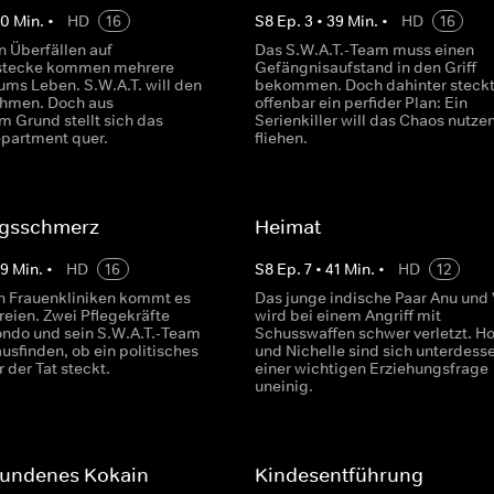
40
Min.
•
HD
16
S
8
Ep.
3
•
39
Min.
•
HD
16
n Überfällen auf
Das S.W.A.T.-Team muss einen
stecke kommen mehrere
Gefängnisaufstand in den Griff
ms Leben. S.W.A.T. will den
bekommen. Doch dahinter steck
ehmen. Doch aus
offenbar ein perfider Plan: Ein
m Grund stellt sich das
Serienkiller will das Chaos nutze
epartment quer.
fliehen.
gsschmerz
Heimat
39
Min.
•
HD
16
S
8
Ep.
7
•
41
Min.
•
HD
12
n Frauenkliniken kommt es
Das junge indische Paar Anu und
reien. Zwei Pflegekräfte
wird bei einem Angriff mit
ondo und sein S.W.A.T.-Team
Schusswaffen schwer verletzt. H
usfinden, ob ein politisches
und Nichelle sind sich unterdesse
r der Tat steckt.
einer wichtigen Erziehungsfrage
uneinig.
undenes Kokain
Kindesentführung