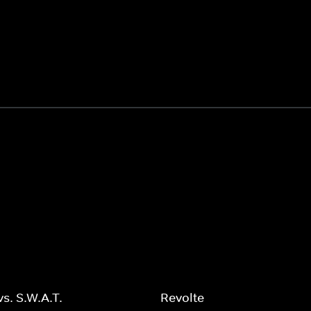
vs. S.W.A.T.
Revolte