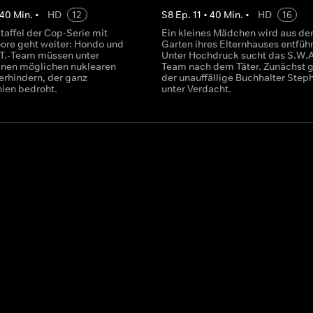
40
Min.
•
HD
12
S
8
Ep.
11
•
40
Min.
•
HD
16
taffel der Cop-Serie mit
Ein kleines Mädchen wird aus d
re geht weiter: Hondo und
Garten ihres Elternhauses entführ
.T.-Team müssen unter
Unter Hochdruck sucht das S.W.A
nen möglichen nuklearen
Team nach dem Täter. Zunächst g
erhindern, der ganz
der unauffällige Buchhalter Step
nien bedroht.
unter Verdacht.