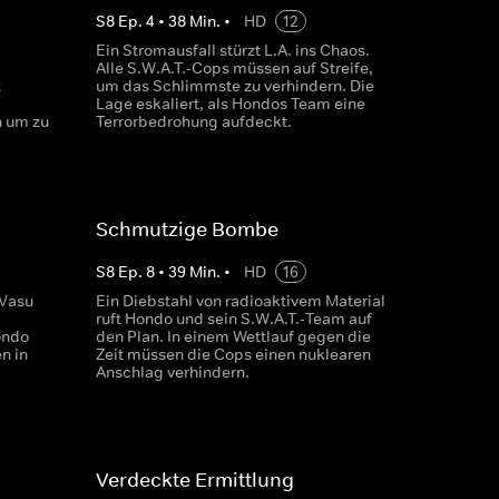
S
8
Ep.
4
•
38
Min.
•
HD
12
Ein Stromausfall stürzt L.A. ins Chaos.
Alle S.W.A.T.-Cops müssen auf Streife,
t
um das Schlimmste zu verhindern. Die
Lage eskaliert, als Hondos Team eine
n um zu
Terrorbedrohung aufdeckt.
Schmutzige Bombe
S
8
Ep.
8
•
39
Min.
•
HD
16
 Vasu
Ein Diebstahl von radioaktivem Material
ruft Hondo und sein S.W.A.T.-Team auf
ondo
den Plan. In einem Wettlauf gegen die
n in
Zeit müssen die Cops einen nuklearen
Anschlag verhindern.
Verdeckte Ermittlung