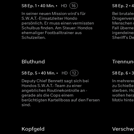
S
8
Ep.
1
•
40
Min.
•
HD
16
S
8
Ep.
2
•
In seiner neuen Mission wird's für
Bei brutale
S.W.A.T.-Einsatzleiter Hondo
Drogenver
persönlich. Er muss einen vermissten
Menschen u
Schulbus finden. Am Steuer: Hondos
Fall übern
ehemaliger Footballtrainer aus
irgendeine
Schulzeiten.
Sheriff's D
Bluthund
Trennun
S
8
Ep.
5
•
40
Min.
•
HD
12
S
8
Ep.
6
•
Deputy Chief Bennett sagt sich bei
In mehrere
Hondos S.W.A.T.-Team zu einer
zu Schieße
angeblichen Routinekontrolle an -
sterben. H
gerade als die Cops einem
wollen hera
berüchtigten Kartellboss auf den Fersen
Motiv hinte
sind.
Kopfgeld
Verschw