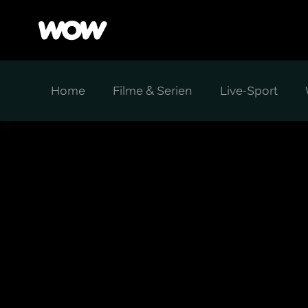
Home
Filme & Serien
Live-Sport