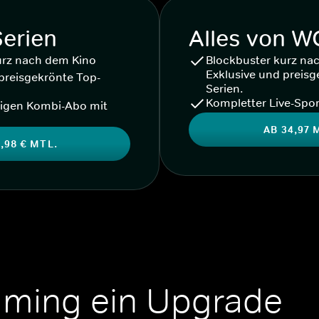
Serien
Alles von 
urz nach dem Kino
Blockbuster kurz na
Exklusive und preisg
preisgekrönte Top-
Serien.
Kompletter Live-Spor
igen Kombi-Abo mit
AB 34,97 
,98 € MTL.
aming ein Upgrade