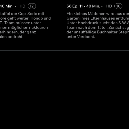
40
Min.
•
HD
12
S
8
Ep.
11
•
40
Min.
•
HD
16
taffel der Cop-Serie mit
Ein kleines Mädchen wird aus d
re geht weiter: Hondo und
Garten ihres Elternhauses entführ
.T.-Team müssen unter
Unter Hochdruck sucht das S.W.A
nen möglichen nuklearen
Team nach dem Täter. Zunächst g
erhindern, der ganz
der unauffällige Buchhalter Step
nien bedroht.
unter Verdacht.