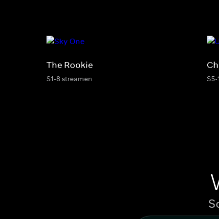
The Rookie
Ch
S1-8 streamen
S5-
S