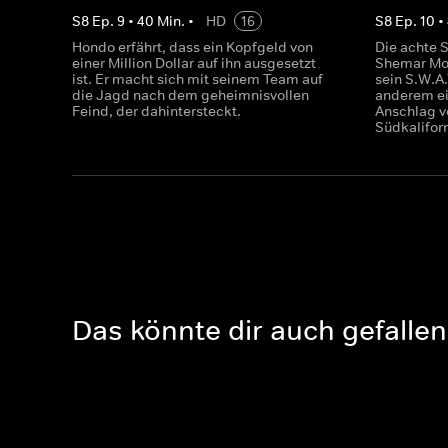
S
8
Ep.
9
•
40
Min.
•
HD
16
S
8
Ep.
10
•
Hondo erfährt, dass ein Kopfgeld von
Die achte S
einer Million Dollar auf ihn ausgesetzt
Shemar Moo
ist. Er macht sich mit seinem Team auf
sein S.W.A
die Jagd nach dem geheimnisvollen
anderem ei
Feind, der dahintersteckt.
Anschlag v
Südkalifor
Das könnte dir auch gefallen