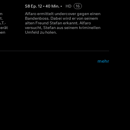
S
8
Ep.
12
•
40
Min.
•
HD
16
em
Alfaro ermittelt undercover gegen einen
t.
Bandenboss. Dabei wird er von seinem
.T.-
alten Freund Stefan erkannt. Alfaro
erät
versucht, Stefan aus seinem kriminellen
hen
Umfeld zu holen.
mehr