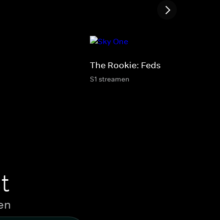
The Rookie: Feds
S1 streamen
t
en