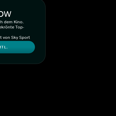
WOW
ch dem Kino.
ekrönte Top-
t von Sky Sport
MTL.