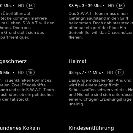
40
Min.
•
HD
16
S
8
Ep.
3
•
39
Min.
•
HD
16
n Überfällen auf
Das S.W.A.T.-Team muss einen
stecke kommen mehrere
Gefängnisaufstand in den Griff
ms Leben. S.W.A.T. will den
bekommen. Doch dahinter steck
ehmen. Doch aus
offenbar ein perfider Plan: Ein
m Grund stellt sich das
Serienkiller will das Chaos nutze
epartment quer.
fliehen.
gsschmerz
Heimat
39
Min.
•
HD
16
S
8
Ep.
7
•
41
Min.
•
HD
12
n Frauenkliniken kommt es
Das junge indische Paar Anu und
reien. Zwei Pflegekräfte
wird bei einem Angriff mit
ondo und sein S.W.A.T.-Team
Schusswaffen schwer verletzt. H
usfinden, ob ein politisches
und Nichelle sind sich unterdesse
r der Tat steckt.
einer wichtigen Erziehungsfrage
uneinig.
undenes Kokain
Kindesentführung