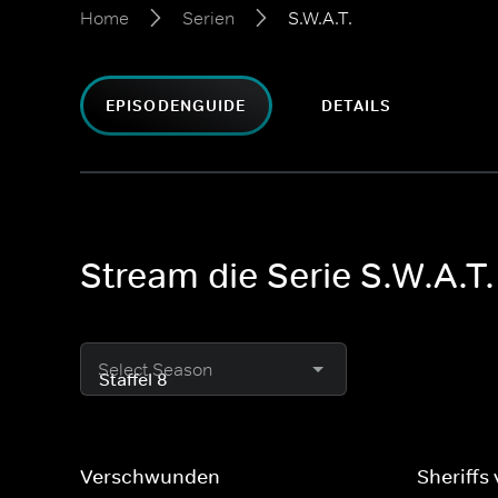
Home
Serien
S.W.A.T.
EPISODENGUIDE
DETAILS
Stream die Serie S.W.A.T.
Select Season
Verschwunden
Sheriffs 