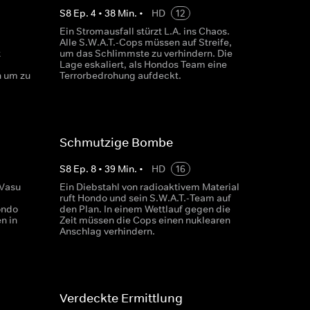
S
8
Ep.
4
•
38
Min.
•
HD
12
Ein Stromausfall stürzt L.A. ins Chaos.
Alle S.W.A.T.-Cops müssen auf Streife,
t
um das Schlimmste zu verhindern. Die
Lage eskaliert, als Hondos Team eine
n um zu
Terrorbedrohung aufdeckt.
Schmutzige Bombe
S
8
Ep.
8
•
39
Min.
•
HD
16
 Vasu
Ein Diebstahl von radioaktivem Material
ruft Hondo und sein S.W.A.T.-Team auf
ondo
den Plan. In einem Wettlauf gegen die
n in
Zeit müssen die Cops einen nuklearen
Anschlag verhindern.
Verdeckte Ermittlung