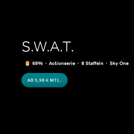
S.W.A.T.
68%
Actionserie
8 Staffeln
Sky One
AB 5,98 € MTL.